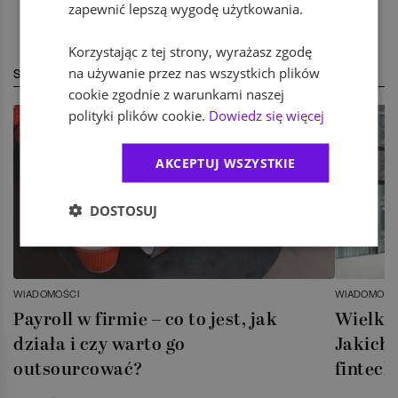
zapewnić lepszą wygodę użytkowania.
Korzystając z tej strony, wyrażasz zgodę
na używanie przez nas wszystkich plików
STREFA EKSPERTA
cookie zgodnie z warunkami naszej
polityki plików cookie.
Dowiedz się więcej
AKCEPTUJ WSZYSTKIE
DOSTOSUJ
WIADOMOŚCI
WIADOMOŚC
Payroll w firmie – co to jest, jak
Wielka 
działa i czy warto go
Jakich 
outsourcować?
fintech