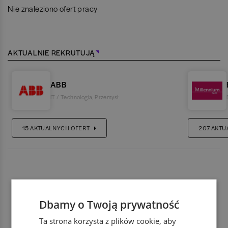
Nie znaleziono ofert pracy
AKTUALNIE REKRUTUJĄ
ABB
IT / Technologia
,
Przemysł
15
AKTUALNYCH OFERT
207
AKTU
Dbamy o Twoją prywatność
Ta strona korzysta z plików cookie, aby