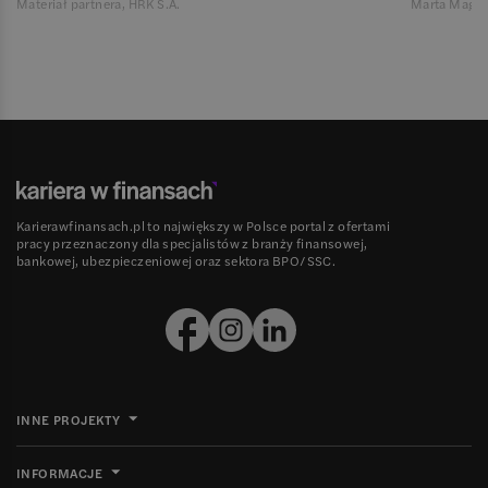
Materiał partnera, HRK S.A.
Marta Magie
Karierawfinansach.pl to największy w Polsce portal z ofertami
pracy przeznaczony dla specjalistów z branży finansowej,
bankowej, ubezpieczeniowej oraz sektora BPO/SSC.
INNE PROJEKTY
INFORMACJE