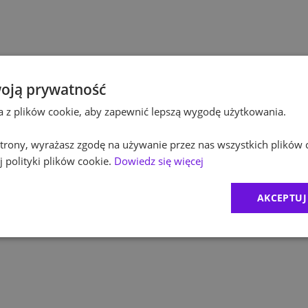
Po
Budownictwo
Po
Inżynieria
Eq
Kultura / Media
oją prywatność
ta z plików cookie, aby zapewnić lepszą wygodę użytkowania.
R
Edukacja
 strony, wyrażasz zgodę na używanie przez nas wszystkich plików 
Zu
 polityki plików cookie.
Dowiedz się więcej
M
AKCEPTUJ
C
Ex
B