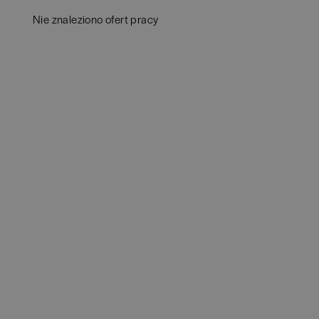
Aud
Białogard
(
1
)
Nie znaleziono ofert pracy
Ba
Białystok
(
4
)
Hum
Bielsko-Biała
(
1
)
IT
(
POKAŻ OFE
Bochnia
(
1
)
Kon
Brodnica
(
1
)
Ksi
Brzeg
(
1
)
Pod
Brzesko
(
1
)
Ube
Brzozów
(
1
)
Zar
Bydgoszcz
(
1
)