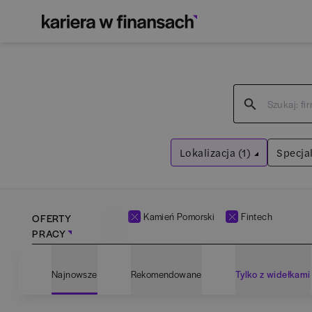
Lokalizacja (1)
Specjal
Kamień Pomorski
Wyczyść filtry
Kamień Pomorski
Fintech
OFERTY
PRACY
Adm
Najnowsze
Rekomendowane
Tylko z widełkami
Ana
Bartoszyce
(
1
)