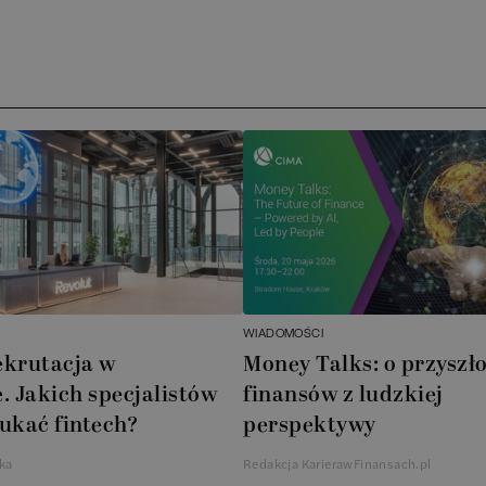
Ar
AT
N
B
Cu
A
WIADOMOŚCI
A
ekrutacja w
Money Talks: o przyszło
. Jakich specjalistów
finansów z ludzkiej
In
ukać fintech?
perspektywy
W
ka
Redakcja KarierawFinansach.pl