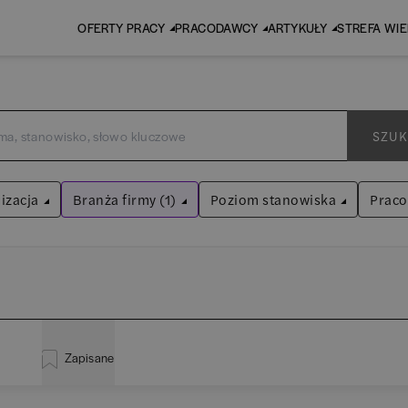
OFERTY PRACY
PRACODAWCY
ARTYKUŁY
STREFA WI
SZUK
izacja
Branża firmy (1)
Poziom stanowiska
Prac
Fintech
Asystent
(
31
)
Wyczyść filtry
Praktykant / stażysta
(
33
)
inistracja
(
20
)
EY
Audyt / Konsulting
Specjalista
(
700
)
Zapisane
liza
(
114
)
P
Bankowość
Kierownik/Manager
(
246
)