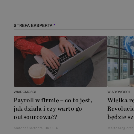
Konstancin-Jeziorna
(
1
)
Kościerzyna
(
1
)
STREFA EKSPERTA
Kraków
(
163
)
Lębork
(
1
)
Legionowo
(
1
)
Legnica
(
1
)
WIADOMOŚCI
WIADOMOŚCI
Payroll w firmie – co to jest,
Wielka r
Łódź
(
84
)
jak działa i czy warto go
Revolucie
outsourcować?
będzie sz
Łomianki
(
2
)
Materiał partnera, HRK S.A.
Marta Magierec