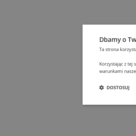
Częstochowa
(
1
)
Elbląg
(
1
)
Dbamy o Tw
Gdańsk
(
129
)
Ta strona korzys
Gdynia
(
3
)
Korzystając z tej
warunkami naszej
Gliwice
(
2
)
DOSTOSUJ
Głogów
(
1
)
Gniezno
(
2
)
Gorzów Wielkopolski
(
1
)