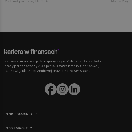
Materiał partnera, HRK S.A.
Marta Magie
Karierawfinansach.pl to największy w Polsce portal z ofertami
pracy przeznaczony dla specjalistów z branży finansowej,
bankowej, ubezpieczeniowej oraz sektora BPO/SSC.
INNE PROJEKTY
INFORMACJE