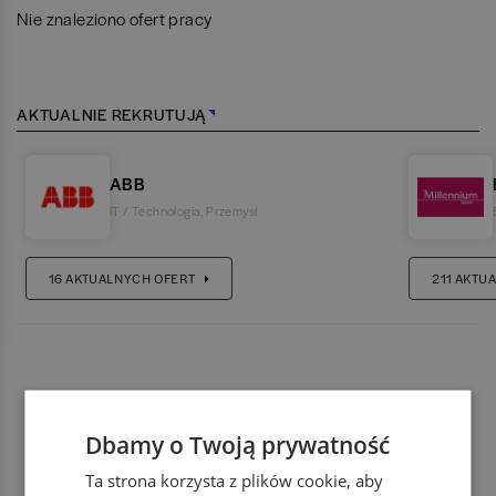
Nie znaleziono ofert pracy
AKTUALNIE REKRUTUJĄ
ABB
IT / Technologia
,
Przemysł
16
AKTUALNYCH OFERT
211
AKTUA
Dbamy o Twoją prywatność
Ta strona korzysta z plików cookie, aby