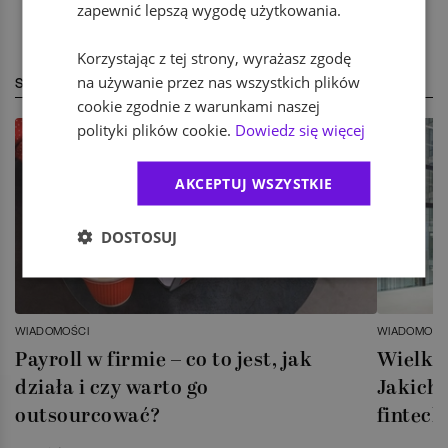
zapewnić lepszą wygodę użytkowania.
Korzystając z tej strony, wyrażasz zgodę
na używanie przez nas wszystkich plików
STREFA EKSPERTA
cookie zgodnie z warunkami naszej
polityki plików cookie.
Dowiedz się więcej
AKCEPTUJ WSZYSTKIE
DOSTOSUJ
WIADOMOŚCI
WIADOMOŚC
Payroll w firmie – co to jest, jak
Wielka 
działa i czy warto go
Jakich 
outsourcować?
fintech