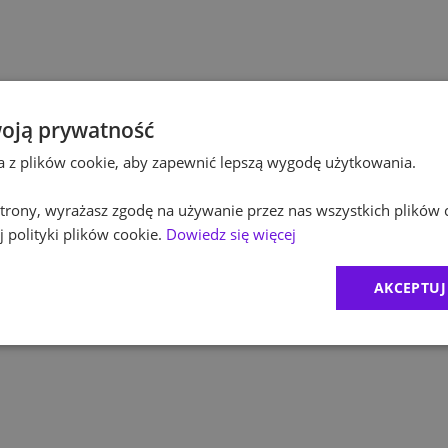
Po
Kultura / Media
Po
Edukacja
Eq
oją prywatność
ta z plików cookie, aby zapewnić lepszą wygodę użytkowania.
R
 strony, wyrażasz zgodę na używanie przez nas wszystkich plików 
Zu
 polityki plików cookie.
Dowiedz się więcej
M
AKCEPTUJ
C
Ex
B