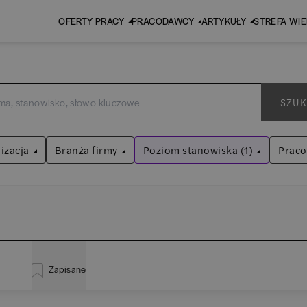
OFERTY PRACY
PRACODAWCY
ARTYKUŁY
STREFA WI
SZUK
izacja
Branża firmy
Poziom stanowiska (1)
Prac
Dyrektor
Audyt / Konsulting
Wyczyść filtry
Bankowość
inistracja
(
20
)
EY
Asystent
(
31
)
BPO / SSC
Zapisane
liza
(
114
)
P
Praktykant / stażysta
(
33
)
Human Resources / Rekrutacja