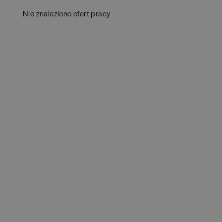
Aud
Białogard
(
1
)
Nie znaleziono ofert pracy
Ba
Białystok
(
4
)
Hum
Bielsko-Biała
(
1
)
IT
(
POKAŻ OFE
Bochnia
(
1
)
Kon
Brno
(
1
)
Ksi
Brodnica
(
1
)
Pod
Brzeg
(
1
)
Ube
Brzesko
(
1
)
Zar
Brzozów
(
1
)