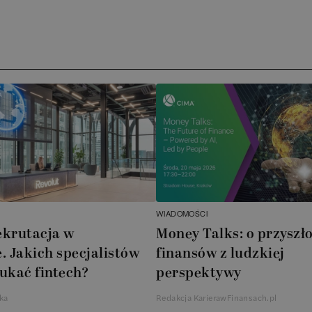
Ar
AT
N
B
Cu
A
WIADOMOŚCI
A
ekrutacja w
Money Talks: o przyszło
. Jakich specjalistów
finansów z ludzkiej
In
ukać fintech?
perspektywy
W
ka
Redakcja KarierawFinansach.pl