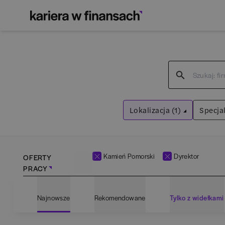
Lokalizacja (1)
Specjal
Kamień Pomorski
Wyczyść filtry
Kamień Pomorski
Dyrektor
OFERTY
PRACY
Adm
Najnowsze
Rekomendowane
Tylko z widełkami
Ana
Bartoszyce
(
1
)