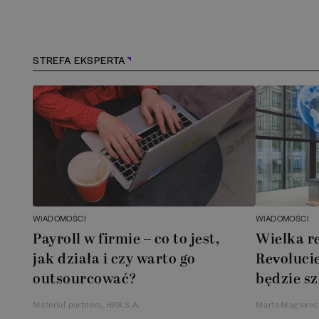
Kościerzyna
(
1
)
Kraków
(
166
)
STREFA EKSPERTA
Lębork
(
1
)
Legionowo
(
1
)
Legnica
(
1
)
Leszno
(
1
)
WIADOMOŚCI
WIADOMOŚCI
Payroll w firmie – co to jest,
Wielka r
Łódź
(
85
)
jak działa i czy warto go
Revolucie
outsourcować?
będzie sz
Łomianki
(
2
)
Materiał partnera, HRK S.A.
Marta Magierec