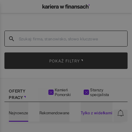
POKAŻ FILTRY
Kamień
Starszy
OFERTY
Pomorski
specjalista
PRACY
Najnowsze
Rekomendowane
Tylko z widełkami