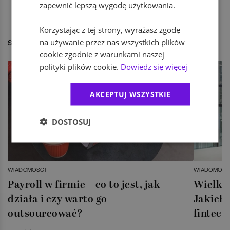
zapewnić lepszą wygodę użytkowania.
Korzystając z tej strony, wyrażasz zgodę
na używanie przez nas wszystkich plików
STREFA EKSPERTA
cookie zgodnie z warunkami naszej
polityki plików cookie.
Dowiedz się więcej
AKCEPTUJ WSZYSTKIE
DOSTOSUJ
WIADOMOŚCI
WIADOMOŚC
Payroll w firmie – co to jest, jak
Wielka 
działa i czy warto go
Jakich 
outsourcować?
fintech