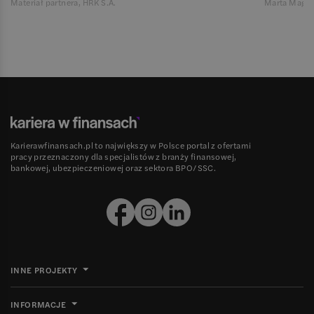
Materiał partnera, HRK S.A.
Marta Magie
Karierawfinansach.pl to największy w Polsce portal z ofertami
pracy przeznaczony dla specjalistów z branży finansowej,
bankowej, ubezpieczeniowej oraz sektora BPO/SSC.
INNE PROJEKTY
INFORMACJE