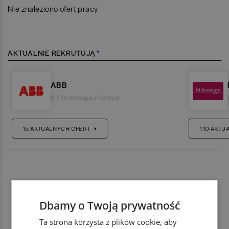
Nie znaleziono ofert pracy
AKTUALNIE REKRUTUJĄ
ABB
IT / Technologia
,
Przemysł
15
AKTUALNYCH OFERT
110
AKTU
Dbamy o Twoją prywatność
Ta strona korzysta z plików cookie, aby