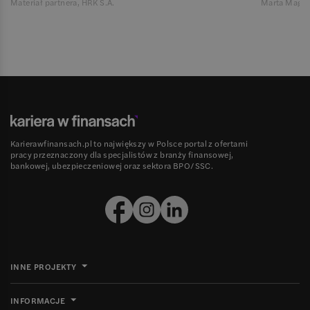
Materiał partnera, HRK S.A.
Marta Magie
Karierawfinansach.pl to największy w Polsce portal z ofertami
pracy przeznaczony dla specjalistów z branży finansowej,
bankowej, ubezpieczeniowej oraz sektora BPO/SSC.
INNE PROJEKTY
INFORMACJE