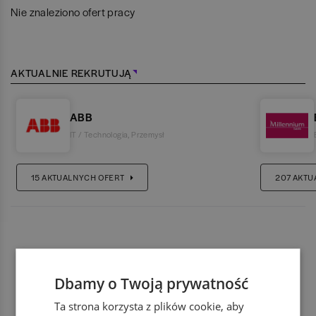
Nie znaleziono ofert pracy
AKTUALNIE REKRUTUJĄ
ABB
IT / Technologia
,
Przemysł
15
AKTUALNYCH OFERT
207
AKTU
Dbamy o Twoją prywatność
Ta strona korzysta z plików cookie, aby