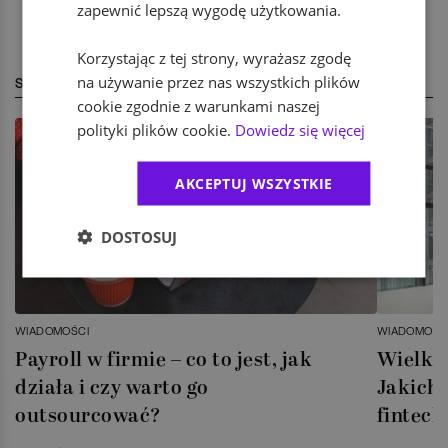
zapewnić lepszą wygodę użytkowania.
Korzystając z tej strony, wyrażasz zgodę
na używanie przez nas wszystkich plików
STREFA EKSPERTA
cookie zgodnie z warunkami naszej
polityki plików cookie.
Dowiedz się więcej
AKCEPTUJ WSZYSTKIE
DOSTOSUJ
WIADOMOŚCI
WIADOMOŚC
Payroll w firmie – co to jest, jak
Wielka 
działa i czy warto go
Jakich 
outsourcować?
fintech