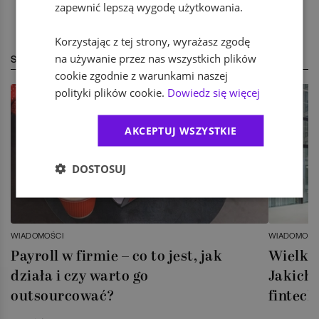
zapewnić lepszą wygodę użytkowania.
Korzystając z tej strony, wyrażasz zgodę
na używanie przez nas wszystkich plików
STREFA EKSPERTA
cookie zgodnie z warunkami naszej
polityki plików cookie.
Dowiedz się więcej
AKCEPTUJ WSZYSTKIE
DOSTOSUJ
WIADOMOŚCI
WIADOMOŚC
Payroll w firmie – co to jest, jak
Wielka 
działa i czy warto go
Jakich 
outsourcować?
fintech