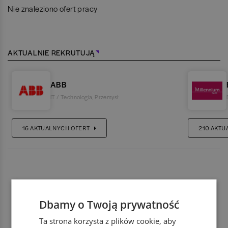
Nie znaleziono ofert pracy
AKTUALNIE REKRUTUJĄ
ABB
IT / Technologia
,
Przemysł
16
AKTUALNYCH OFERT
210
AKTU
Dbamy o Twoją prywatność
Ta strona korzysta z plików cookie, aby