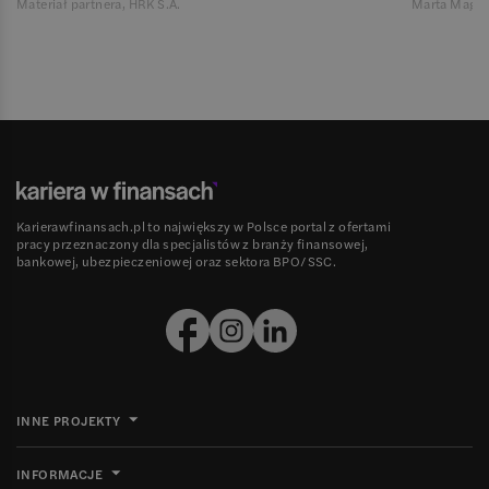
Materiał partnera, HRK S.A.
Marta Magie
Karierawfinansach.pl to największy w Polsce portal z ofertami
pracy przeznaczony dla specjalistów z branży finansowej,
bankowej, ubezpieczeniowej oraz sektora BPO/SSC.
INNE PROJEKTY
INFORMACJE