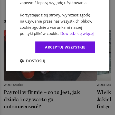
zapewnić lepszą wygodę użytkowania.
Korzystając z tej strony, wyrażasz zgodę
na używanie przez nas wszystkich plików
STREFA EKSPERTA
cookie zgodnie z warunkami naszej
polityki plików cookie.
Dowiedz się więcej
AKCEPTUJ WSZYSTKIE
DOSTOSUJ
WIADOMOŚCI
WIADOMOŚC
Payroll w firmie – co to jest, jak
Wielka 
działa i czy warto go
Jakich 
outsourcować?
fintech