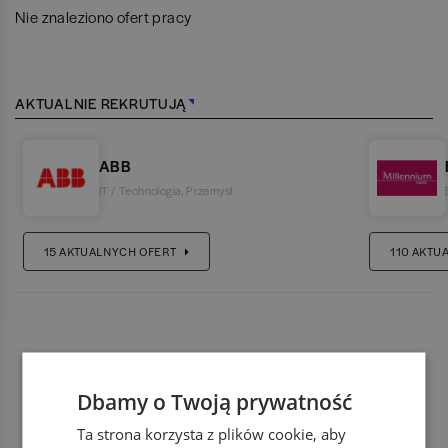
Nie znaleziono ofert pracy
AKTUALNIE REKRUTUJĄ
ABB
IT / Technologia
,
Przemysł
15
AKTUALNYCH OFERT
110
AKTU
Dbamy o Twoją prywatność
Ta strona korzysta z plików cookie, aby