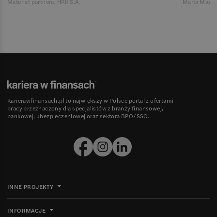
Materiał partnera, HRK S.A.
Marta Magie
Karierawfinansach.pl to największy w Polsce portal z ofertami
pracy przeznaczony dla specjalistów z branży finansowej,
bankowej, ubezpieczeniowej oraz sektora BPO/SSC.
INNE PROJEKTY
INFORMACJE