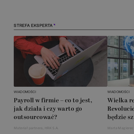
Kościerzyna
(
1
)
Kraków
(
164
)
STREFA EKSPERTA
Lębork
(
1
)
Legionowo
(
1
)
Legnica
(
1
)
Łódź
(
85
)
WIADOMOŚCI
WIADOMOŚCI
Łomianki
(
2
)
Payroll w firmie – co to jest,
Wielka r
jak działa i czy warto go
Revolucie
Lublin
(
39
)
outsourcować?
będzie sz
Materiał partnera, HRK S.A.
Marta Magierec
Mielec
(
2
)