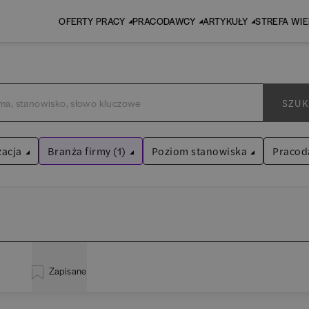
OFERTY PRACY
PRACODAWCY
ARTYKUŁY
STREFA WI
SZUK
zacja
Branża firmy (1)
Poziom stanowiska
Pracod
Sektor publiczny
Asystent
(
31
)
Wyczyść filtry
Praktykant / stażysta
(
33
)
istracja
(
20
)
EY 
Audyt / Konsulting
Specjalista
(
703
)
Zapisane
za
(
114
)
Pw
Bankowość
Kierownik/Manager
(
247
)