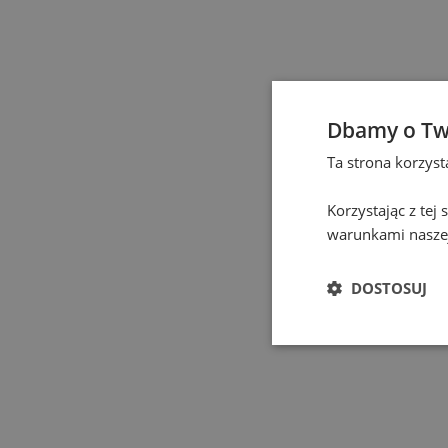
Elbląg
(
1
)
Gdańsk
(
131
)
Gdynia
(
3
)
Dbamy o Tw
Ta strona korzys
Gliwice
(
2
)
Korzystając z tej
Głogów
(
1
)
warunkami naszej
Gniezno
(
2
)
DOSTOSUJ
Gorzów Wielkopolski
(
Grodzisk Mazowiecki
(
Hel
(
1
)