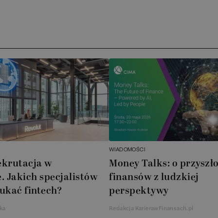
Arc
ATA
No
Boo
Cub
AXA
WIADOMOŚCI
Akz
ekrutacja w
Money Talks: o przyszło
. Jakich specjalistów
finansów z ludzkiej
Ins
ukać fintech?
perspektywy
Wsp
ka
Redakcja KarierawFinansach.pl