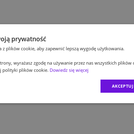
Pol
Budownictwo
Pol
Inżynieria
Equ
Kultura / Media
oją prywatność
ta z plików cookie, aby zapewnić lepszą wygodę użytkowania.
RO
Edukacja
 strony, wyrażasz zgodę na używanie przez nas wszystkich plików 
Zur
 polityki plików cookie.
Dowiedz się więcej
MD
AKCEPTUJ
1
)
CR
2
)
Exc
BDO