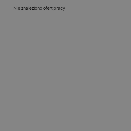
Białystok
(
4
)
Audy
Nie znaleziono ofert pracy
Bielsko-Biała
(
1
)
Bank
Bochnia
(
1
)
Huma
Brodnica
(
1
)
IT
(
3
POKAŻ 
Brzeg
(
1
)
Konsu
Brzesko
(
1
)
Księ
Brzozów
(
1
)
Podat
Bydgoszcz
(
1
)
Ubez
Cała Polska
(
2
)
Zarzą