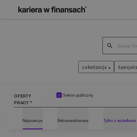
Lokalizacja
Specjali
Sektor publiczny
OFERTY
PRACY
Bartoszyce
(
1
)
Admin
Najnowsze
Rekomendowane
Tylko z widełkami
Białogard
(
1
)
Anali