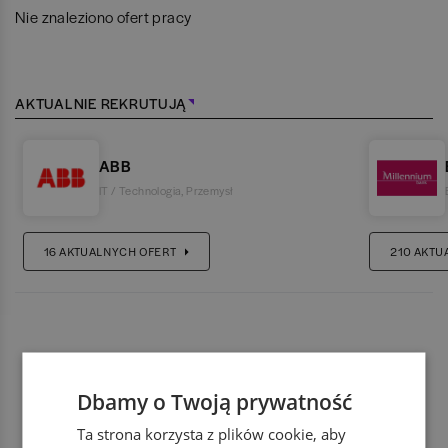
Nie znaleziono ofert pracy
AKTUALNIE REKRUTUJĄ
ABB
IT / Technologia
,
Przemysł
16
AKTUALNYCH OFERT
210
AKTU
Dbamy o Twoją prywatność
Ta strona korzysta z plików cookie, aby