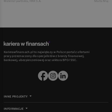
Materiał partnera, HRK S.A.
Marta Magie
Karierawfinansach.pl to największy w Polsce portal z ofertami
pracy przeznaczony dla specjalistów z branży finansowej,
bankowej, ubezpieczeniowej oraz sektora BPO/SSC.
INNE PROJEKTY
INFORMACJE