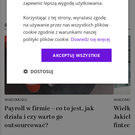
zapewnić lepszą wygodę użytkowania.
Korzystając z tej strony, wyrażasz zgodę
na używanie przez nas wszystkich plików
STREFA EKSPERTA
cookie zgodnie z warunkami naszej
polityki plików cookie.
Dowiedz się więcej
AKCEPTUJ WSZYSTKIE
DOSTOSUJ
WIADOMOŚCI
WIADOMOŚC
Payroll w firmie – co to jest, jak
Wielka 
działa i czy warto go
Jakich 
outsourcować?
fintech