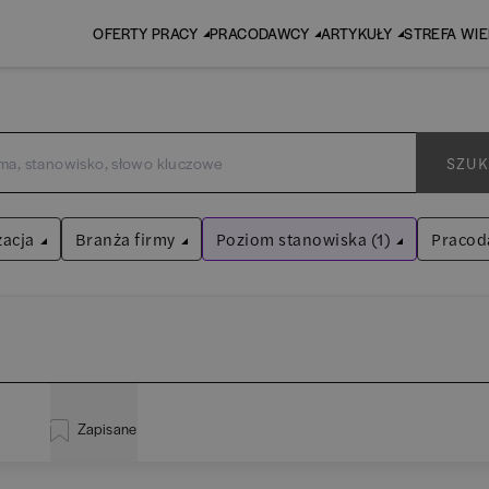
OFERTY PRACY
PRACODAWCY
ARTYKUŁY
STREFA WI
SZUK
zacja
Branża firmy
Poziom stanowiska (1)
Pracod
Specjalista
Audyt / Konsulting
Wyczyść filtry
Bankowość
istracja
(
18
)
EY 
Asystent
(
30
)
BPO / SSC
Zapisane
za
(
110
)
Pw
Praktykant / stażysta
(
34
)
Human Resources / Rekrutacja