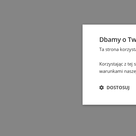
Częstochowa
(
1
)
Eindhoven
(
1
)
Elbląg
(
1
)
Dbamy o Tw
Ta strona korzys
Gdańsk
(
115
)
Korzystając z tej
Gdynia
(
3
)
warunkami naszej
Gliwice
(
2
)
DOSTOSUJ
Głogów
(
1
)
Gniezno
(
2
)
Gorzów Wielkopolski
(