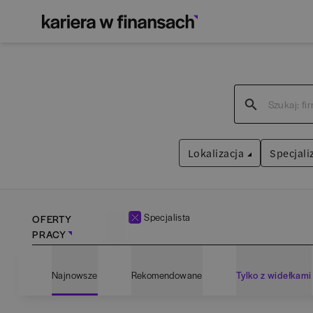
Lokalizacja
Specjali
Specjalista
OFERTY
PRACY
Bartoszyce
(
1
)
Admin
Najnowsze
Rekomendowane
Tylko z widełkami
Białogard
(
1
)
Anali