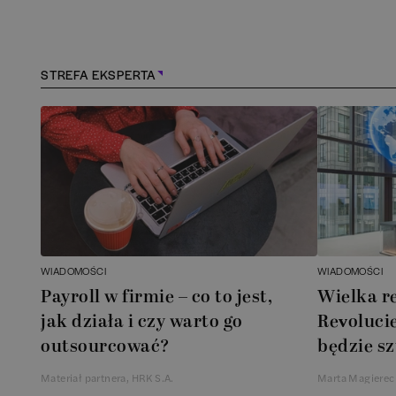
Kielce
(
1
)
Konstancin-Jeziorna
(
1
STREFA EKSPERTA
Kościerzyna
(
1
)
Kraków
(
158
)
Lębork
(
1
)
Legionowo
(
1
)
WIADOMOŚCI
WIADOMOŚCI
Legnica
(
1
)
Payroll w firmie – co to jest,
Wielka r
jak działa i czy warto go
Revolucie
Leszno
(
1
)
outsourcować?
będzie sz
Materiał partnera, HRK S.A.
Marta Magierec
Łódź
(
83
)