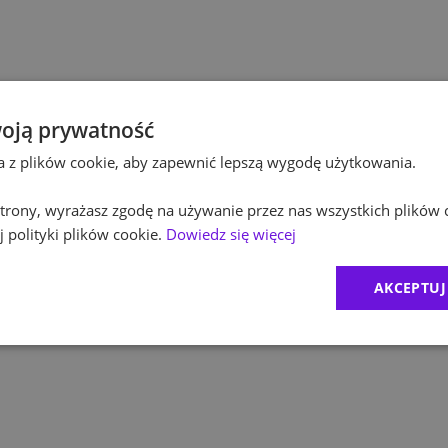
Pol
Kultura / Media
Pol
Edukacja
Equ
oją prywatność
ta z plików cookie, aby zapewnić lepszą wygodę użytkowania.
RO
 strony, wyrażasz zgodę na używanie przez nas wszystkich plików 
Zur
 polityki plików cookie.
Dowiedz się więcej
MD
AKCEPTUJ
CR
Exc
1
)
BDO