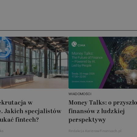
Arc
)
ATA
No
Boo
Cub
AXA
WIADOMOŚCI
Akz
ekrutacja w
Money Talks: o przyszło
. Jakich specjalistów
finansów z ludzkiej
Ins
ukać fintech?
perspektywy
Wsp
ka
Redakcja KarierawFinansach.pl