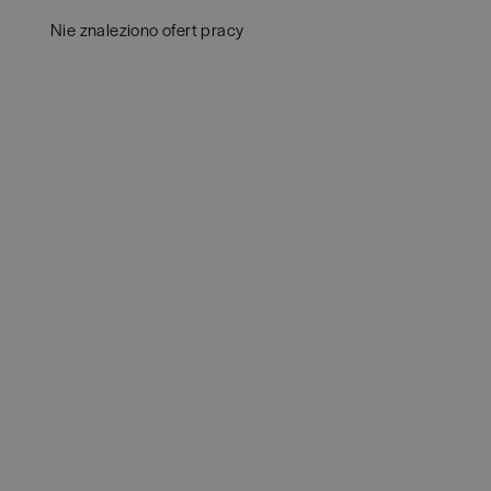
Białystok
(
3
)
Audy
Nie znaleziono ofert pracy
Bielsko-Biała
(
1
)
Bank
Bochnia
(
1
)
Huma
Brno
(
1
)
IT
(
3
POKAŻ 
Brodnica
(
1
)
Konsu
Brzeg
(
1
)
Księ
Brzesko
(
1
)
Podat
Brzozów
(
1
)
Ubez
Bydgoszcz
(
1
)
Zarzą