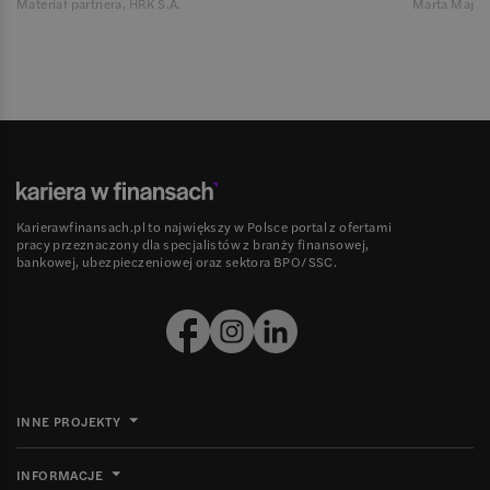
Materiał partnera, HRK S.A.
Marta Magie
Karierawfinansach.pl to największy w Polsce portal z ofertami
pracy przeznaczony dla specjalistów z branży finansowej,
bankowej, ubezpieczeniowej oraz sektora BPO/SSC.
INNE PROJEKTY
INFORMACJE