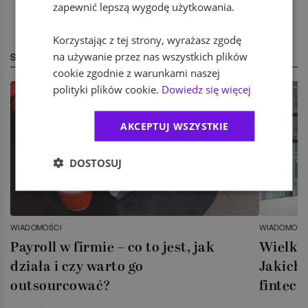
zapewnić lepszą wygodę użytkowania.
Korzystając z tej strony, wyrażasz zgodę
na używanie przez nas wszystkich plików
STREFA EKSPERTA
cookie zgodnie z warunkami naszej
polityki plików cookie.
Dowiedz się więcej
AKCEPTUJ WSZYSTKIE
DOSTOSUJ
WIADOMOŚCI
WIADOMOŚC
Payroll w firmie – co to jest, jak
Wielka 
działa i czy warto go
Jakich 
outsourcować?
fintech