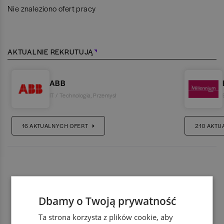
Nie znaleziono ofert pracy
AKTUALNIE REKRUTUJĄ
ABB
IT / Technologia
,
Przemysł
16
AKTUALNYCH OFERT
210
AKTU
Dbamy o Twoją prywatność
Ta strona korzysta z plików cookie, aby