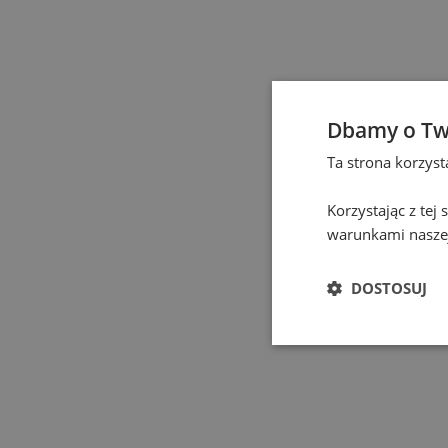
Elbląg
(
1
)
Gdańsk
(
131
)
Gdynia
(
4
)
Dbamy o Tw
Ta strona korzys
Gliwice
(
2
)
Korzystając z tej
Gniezno
(
2
)
warunkami naszej
Gorzów Wielkopolski
(
DOSTOSUJ
Grodzisk Mazowiecki
(
Hel
(
1
)
Jastrzębie-Zdrój
(
1
)