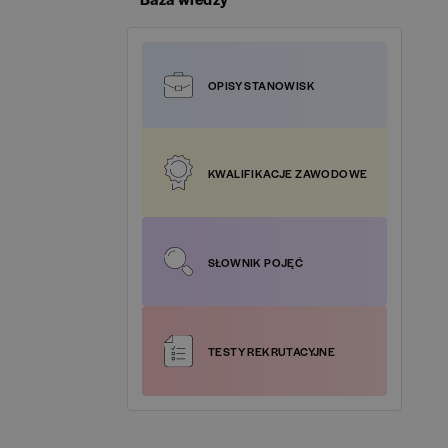
Google Analytics
(
1
)
Specjalista ds. Kadr i Płac / HR and Payroll
SIL Poland
(
0
)
Specialist
(
1
)
Google Cloud Platform
(
3
)
OPISY STANOWISK
 Materials Polska
(
0
)
Specjalista ds. Logistyki / Logistics Specialist
(
1
)
HotJar
(
1
)
magran
(
0
)
Specjalista ds. Obsługi Klienta / Customer
HTML
(
2
)
KWALIFIKACJE ZAWODOWE
Service Specialist
(
47
)
rt-HR
(
0
)
HTML5
(
2
)
Specjalista ds. Podatków / Tax Specialist
(
4
)
rtney Grupa Oney S.A.
(
0
)
SŁOWNIK POJĘĆ
IT Cloud
(
3
)
Specjalista ds. Sprzedaży / Sales Specialist
(
8
)
ck Business Solutions Europe
(
0
)
ITIL
(
1
)
Specjalista ds. Treasury / Treasury Specialist
(
1
)
TESTY REKRUTACYJNE
foss Global Shared Services
(
0
)
Java
(
3
)
Tester oprogramowania
(
1
)
ia Saturn Holding Polska
(
0
)
Javascript
(
2
)