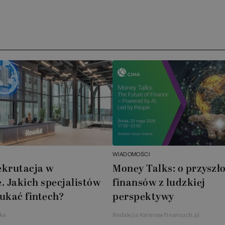
Arc
ATA
No
Boo
Cub
AXA
WIADOMOŚCI
Akz
ekrutacja w
Money Talks: o przyszło
. Jakich specjalistów
finansów z ludzkiej
Ins
ukać fintech?
perspektywy
Wsp
ka
Redakcja KarierawFinansach.pl