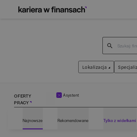
Lokalizacja
Specjali
Asystent
OFERTY
PRACY
Bartoszyce
(
1
)
Admin
Najnowsze
Rekomendowane
Tylko z widełkami
Białogard
(
1
)
Anali