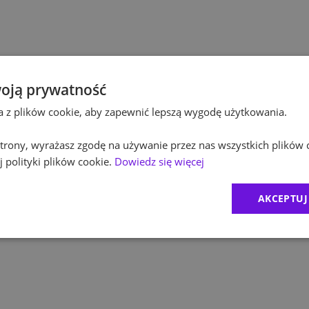
Pol
Kultura / Media
Pol
Edukacja
Equ
oją prywatność
ta z plików cookie, aby zapewnić lepszą wygodę użytkowania.
RO
 strony, wyrażasz zgodę na używanie przez nas wszystkich plików 
Zur
 polityki plików cookie.
Dowiedz się więcej
1
)
MD
AKCEPTUJ
2
)
CR
Exc
BDO