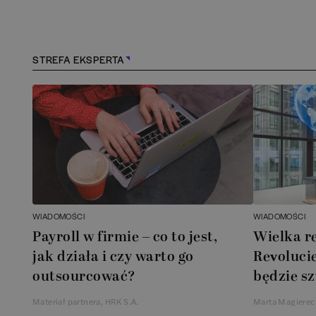
Kraków
(
166
)
Lębork
(
1
)
STREFA EKSPERTA
Legionowo
(
1
)
Legnica
(
1
)
Leszno
(
1
)
Łódź
(
85
)
WIADOMOŚCI
WIADOMOŚCI
Łomianki
(
2
)
Payroll w firmie – co to jest,
Wielka r
jak działa i czy warto go
Revolucie
Lublin
(
39
)
outsourcować?
będzie sz
Materiał partnera, HRK S.A.
Marta Magierec
Mielec
(
2
)