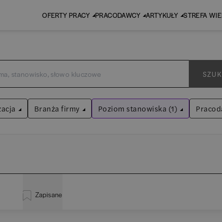
OFERTY PRACY
PRACODAWCY
ARTYKUŁY
STREFA WI
SZUK
zacja
Branża firmy
Poziom stanowiska (1)
Pracod
Asystent
Audyt / Konsulting
Wyczyść filtry
Bankowość
istracja
(
20
)
EY 
Asystent
(
31
)
BPO / SSC
Zapisane
za
(
114
)
Pw
Praktykant / stażysta
(
33
)
Human Resources / Rekrutacja