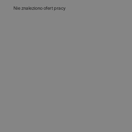
Białystok
(
4
)
Audy
Nie znaleziono ofert pracy
Bielsko-Biała
(
1
)
Bank
Bochnia
(
1
)
Huma
Brno
(
1
)
IT
(
3
POKAŻ 
Brodnica
(
1
)
Konsu
Brzeg
(
1
)
Księ
Brzesko
(
1
)
Podat
Brzozów
(
1
)
Ubez
Bydgoszcz
(
1
)
Zarzą