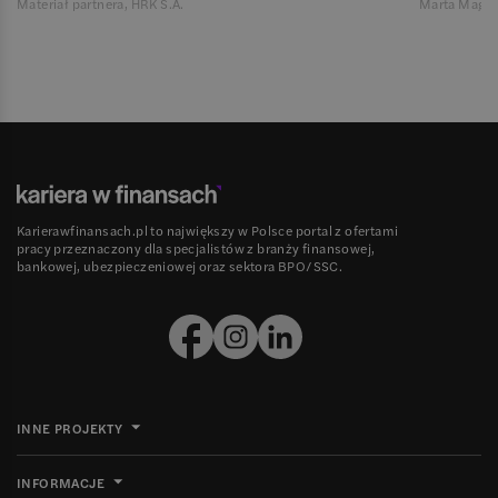
Materiał partnera, HRK S.A.
Marta Magie
Karierawfinansach.pl to największy w Polsce portal z ofertami
pracy przeznaczony dla specjalistów z branży finansowej,
bankowej, ubezpieczeniowej oraz sektora BPO/SSC.
INNE PROJEKTY
INFORMACJE