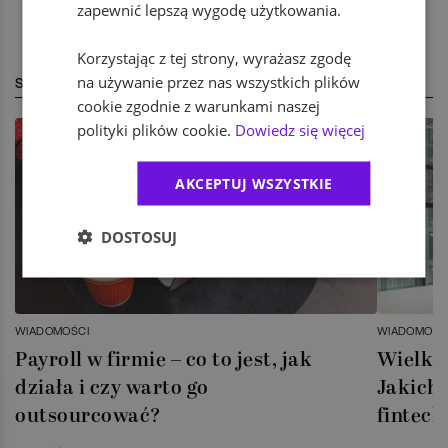
zapewnić lepszą wygodę użytkowania.
Korzystając z tej strony, wyrażasz zgodę
na używanie przez nas wszystkich plików
STREFA EKSPERTA
cookie zgodnie z warunkami naszej
polityki plików cookie.
Dowiedz się więcej
AKCEPTUJ WSZYSTKIE
DOSTOSUJ
WIADOMOŚCI
WIADOMOŚC
Payroll w firmie – co to jest, jak
Wielka 
działa i czy warto go
Jakich 
outsourcować?
fintech