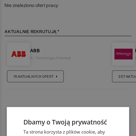
Nie znaleziono ofert pracy
AKTUALNIE REKRUTUJĄ
ABB
IT / Technologia
,
Przemysł
15
AKTUALNYCH OFERT
207
AKTU
Dbamy o Twoją prywatność
Ta strona korzysta z plików cookie, aby