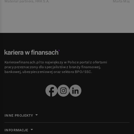
Materiał partnera, HRK S.A.
Marta Magie
Karierawfinansach.pl to największy w Polsce portal z ofertami
pracy przeznaczony dla specjalistów z branży finansowej,
bankowej, ubezpieczeniowej oraz sektora BPO/SSC.
INNE PROJEKTY
INFORMACJE