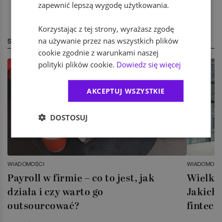
zapewnić lepszą wygodę użytkowania.
Korzystając z tej strony, wyrażasz zgodę
na używanie przez nas wszystkich plików
STREFA EKSPERTA
cookie zgodnie z warunkami naszej
polityki plików cookie.
Dowiedz się więcej
AKCEPTUJ WSZYSTKIE
DOSTOSUJ
WIADOMOŚCI
WIADOMOŚC
Payroll w firmie – co to jest, jak
Wielka 
działa i czy warto go
Jakich 
outsourcować?
fintech