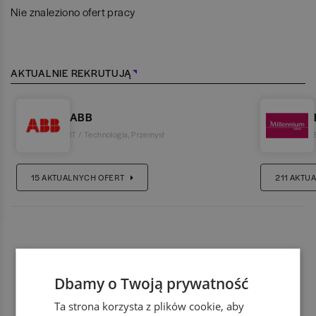
Nie znaleziono ofert pracy
AKTUALNIE REKRUTUJĄ
ABB
IT / Technologia
,
Przemysł
15
AKTUALNYCH OFERT
211
AKTUA
Dbamy o Twoją prywatność
Ta strona korzysta z plików cookie, aby