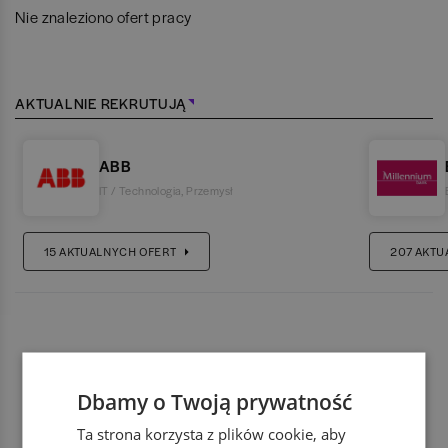
Nie znaleziono ofert pracy
AKTUALNIE REKRUTUJĄ
ABB
IT / Technologia
,
Przemysł
15
AKTUALNYCH OFERT
207
AKTU
Dbamy o Twoją prywatność
Ta strona korzysta z plików cookie, aby