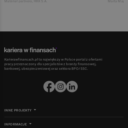
Materiał partnera, HRK S.A.
Marta Magie
Karierawfinansach.pl to największy w Polsce portal z ofertami
pracy przeznaczony dla specjalistów z branży finansowej,
bankowej, ubezpieczeniowej oraz sektora BPO/SSC.
INNE PROJEKTY
INFORMACJE