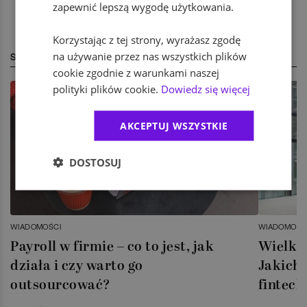
zapewnić lepszą wygodę użytkowania.
Korzystając z tej strony, wyrażasz zgodę
na używanie przez nas wszystkich plików
STREFA EKSPERTA
cookie zgodnie z warunkami naszej
polityki plików cookie.
Dowiedz się więcej
AKCEPTUJ WSZYSTKIE
DOSTOSUJ
WIADOMOŚCI
WIADOMOŚC
Payroll w firmie – co to jest, jak
Wielka 
działa i czy warto go
Jakich 
outsourcować?
fintech