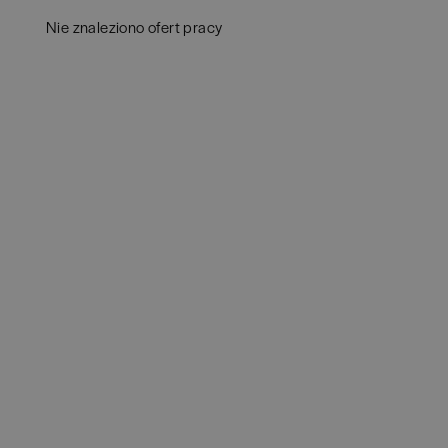
Białystok
(
4
)
Audy
Nie znaleziono ofert pracy
Bielsko-Biała
(
1
)
Bank
Bochnia
(
1
)
Huma
Brodnica
(
1
)
IT
(
3
POKAŻ 
Brzeg
(
1
)
Konsu
Brzesko
(
1
)
Księ
Brzozów
(
1
)
Podat
Bydgoszcz
(
1
)
Ubez
Cała Polska
(
2
)
Zarzą