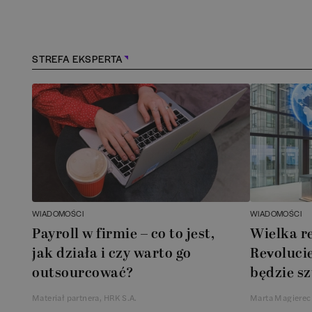
Kościerzyna
(
1
)
Kraków
(
164
)
STREFA EKSPERTA
Lębork
(
1
)
Legionowo
(
1
)
Legnica
(
1
)
Łódź
(
85
)
WIADOMOŚCI
WIADOMOŚCI
Łomianki
(
2
)
Payroll w firmie – co to jest,
Wielka r
jak działa i czy warto go
Revolucie
Lublin
(
39
)
outsourcować?
będzie sz
Materiał partnera, HRK S.A.
Marta Magierec
Mielec
(
2
)