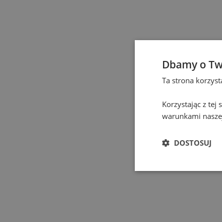
Elbląg
(
1
)
Gdańsk
(
130
)
Gdynia
(
4
)
Dbamy o Tw
Ta strona korzys
Gliwice
(
2
)
Korzystając z tej
Głogów
(
1
)
warunkami naszej
Gniezno
(
2
)
DOSTOSUJ
Gorzów Wielkopolski
(
Grodzisk Mazowiecki
(
Hel
(
1
)