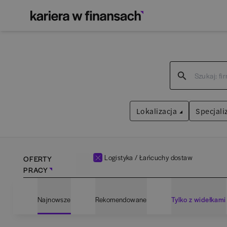
Lokalizacja
Specjali
Logistyka / Łańcuchy dostaw
OFERTY
PRACY
Bartoszyce
(
1
)
Admin
Najnowsze
Rekomendowane
Tylko z widełkami
Białogard
(
1
)
Anali