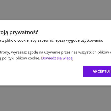
Pol
Budownictwo
Pol
Inżynieria
Equ
Kultura / Media
oją prywatność
ta z plików cookie, aby zapewnić lepszą wygodę użytkowania.
RO
Edukacja
 strony, wyrażasz zgodę na używanie przez nas wszystkich plików 
Zur
 polityki plików cookie.
Dowiedz się więcej
MD
AKCEPTUJ
1
)
CR
2
)
Exc
BDO