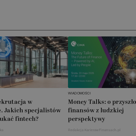
Arc
ATA
No
Boo
Cub
AXA
WIADOMOŚCI
Akz
ekrutacja w
Money Talks: o przyszło
. Jakich specjalistów
finansów z ludzkiej
Ins
ukać fintech?
perspektywy
Wsp
ka
Redakcja KarierawFinansach.pl