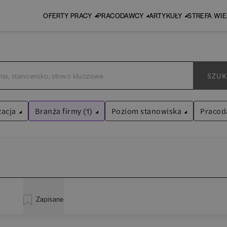
OFERTY PRACY
PRACODAWCY
ARTYKUŁY
STREFA WI
SZUK
zacja
Branża firmy (1)
Poziom stanowiska
Pracod
Logistyka / Łańcuchy dostaw
Asystent
(
31
)
Wyczyść filtry
Praktykant / stażysta
(
33
)
istracja
(
20
)
EY 
Audyt / Konsulting
Specjalista
(
713
)
Zapisane
za
(
114
)
Pw
Bankowość
Kierownik/Manager
(
247
)