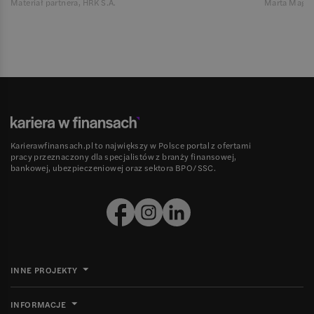
Materiał partnera, HRK S.A.
Marta Magie
Karierawfinansach.pl to największy w Polsce portal z ofertami
pracy przeznaczony dla specjalistów z branży finansowej,
bankowej, ubezpieczeniowej oraz sektora BPO/SSC.
INNE PROJEKTY
INFORMACJE