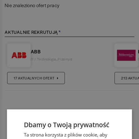
Nie znaleziono ofert pracy
AKTUALNIE REKRUTUJĄ
ABB
IT / Technologia
,
Przemysł
17
AKTUALNYCH OFERT
213
AKTU
Dbamy o Twoją prywatność
Ta strona korzysta z plików cookie, aby