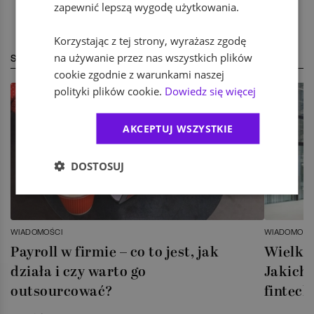
zapewnić lepszą wygodę użytkowania.
Korzystając z tej strony, wyrażasz zgodę
na używanie przez nas wszystkich plików
STREFA EKSPERTA
cookie zgodnie z warunkami naszej
polityki plików cookie.
Dowiedz się więcej
AKCEPTUJ WSZYSTKIE
DOSTOSUJ
WIADOMOŚCI
WIADOMOŚC
Payroll w firmie – co to jest, jak
Wielka 
działa i czy warto go
Jakich 
outsourcować?
fintech