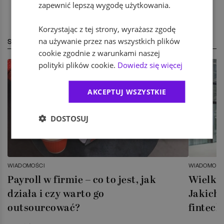
zapewnić lepszą wygodę użytkowania.
Korzystając z tej strony, wyrażasz zgodę
na używanie przez nas wszystkich plików
STREFA EKSPERTA
cookie zgodnie z warunkami naszej
polityki plików cookie.
Dowiedz się więcej
AKCEPTUJ WSZYSTKIE
DOSTOSUJ
WIADOMOŚCI
WIADOMOŚC
Payroll w firmie – co to jest, jak
Wielka 
działa i czy warto go
Jakich 
outsourcować?
fintech