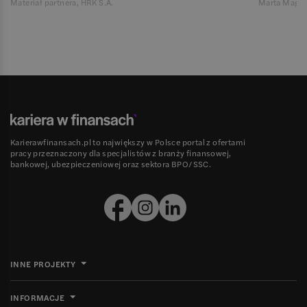
Materiał partnera, HRK S.A.
Marta Magie
Karierawfinansach.pl to największy w Polsce portal z ofertami
pracy przeznaczony dla specjalistów z branży finansowej,
bankowej, ubezpieczeniowej oraz sektora BPO/SSC.
INNE PROJEKTY
INFORMACJE