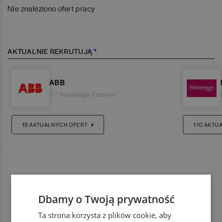
Nie znaleziono ofert pracy
AKTUALNIE REKRUTUJĄ
ABB
IT / Technologia
,
Przemysł
15
AKTUALNYCH OFERT
110
AKTU
Dbamy o Twoją prywatność
Ta strona korzysta z plików cookie, aby