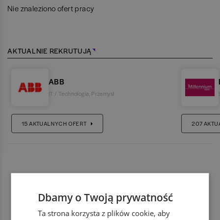
Nie znaleziono ofert pracy
AKTUALNIE REKRUTUJĄ
ABB
IT / Technologia
,
Przemysł
15
AKTUALNYCH OFERT
207
AKTU
Dbamy o Twoją prywatność
Ta strona korzysta z plików cookie, aby