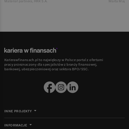
Materiał partnera, HRK S.A.
Marta Magie
Karierawfinansach.pl to największy w Polsce portal z ofertami
pracy przeznaczony dla specjalistów z branży finansowej,
bankowej, ubezpieczeniowej oraz sektora BPO/SSC.
INNE PROJEKTY
INFORMACJE