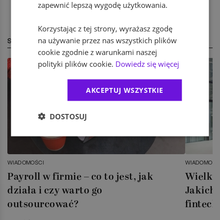
zapewnić lepszą wygodę użytkowania.
Korzystając z tej strony, wyrażasz zgodę
na używanie przez nas wszystkich plików
STREFA EKSPERTA
cookie zgodnie z warunkami naszej
polityki plików cookie.
Dowiedz się więcej
AKCEPTUJ WSZYSTKIE
DOSTOSUJ
WIADOMOŚCI
WIADOMOŚC
Payroll w firmie – co to jest, jak
Wielka 
działa i czy warto go
Jakich 
outsourcować?
fintech