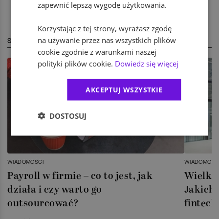
zapewnić lepszą wygodę użytkowania.
Korzystając z tej strony, wyrażasz zgodę
na używanie przez nas wszystkich plików
STREFA EKSPERTA
cookie zgodnie z warunkami naszej
polityki plików cookie.
Dowiedz się więcej
AKCEPTUJ WSZYSTKIE
DOSTOSUJ
WIADOMOŚCI
WIADOMOŚC
Payroll w firmie – co to jest, jak
Wielka 
działa i czy warto go
Jakich 
outsourcować?
fintech