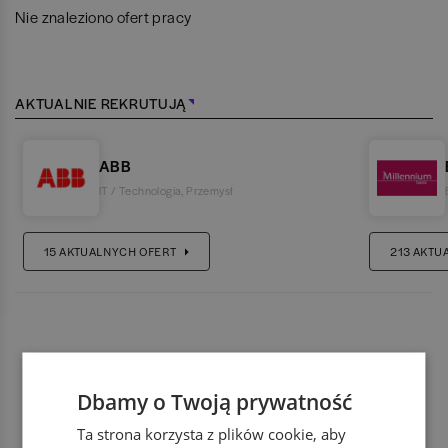
Nie znaleziono ofert pracy
AKTUALNIE REKRUTUJĄ
ABB
IT / Technologia
,
Przemysł
15
AKTUALNYCH OFERT
213
AKTU
Dbamy o Twoją prywatność
Ta strona korzysta z plików cookie, aby