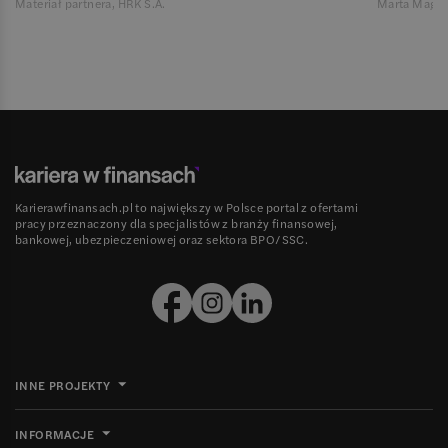
Materiał partnera, HRK S.A.
Marta Magie
Karierawfinansach.pl to największy w Polsce portal z ofertami
pracy przeznaczony dla specjalistów z branży finansowej,
bankowej, ubezpieczeniowej oraz sektora BPO/SSC.
INNE PROJEKTY
INFORMACJE