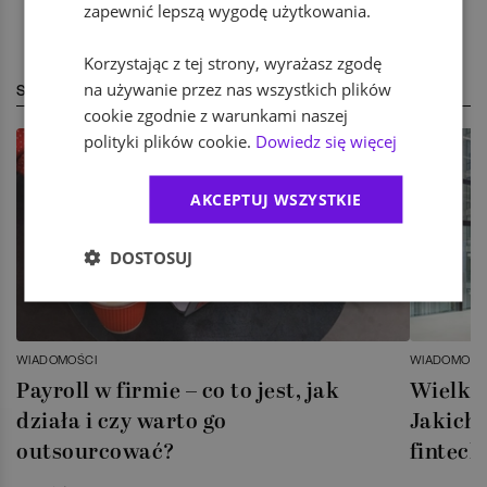
zapewnić lepszą wygodę użytkowania.
Korzystając z tej strony, wyrażasz zgodę
na używanie przez nas wszystkich plików
STREFA EKSPERTA
cookie zgodnie z warunkami naszej
polityki plików cookie.
Dowiedz się więcej
AKCEPTUJ WSZYSTKIE
DOSTOSUJ
WIADOMOŚCI
WIADOMOŚC
Payroll w firmie – co to jest, jak
Wielka 
działa i czy warto go
Jakich 
outsourcować?
fintech