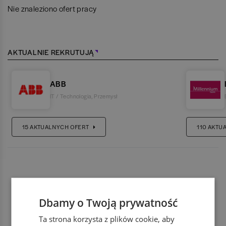
Nie znaleziono ofert pracy
AKTUALNIE REKRUTUJĄ
ABB
IT / Technologia
,
Przemysł
15
AKTUALNYCH OFERT
110
AKTU
Dbamy o Twoją prywatność
Ta strona korzysta z plików cookie, aby