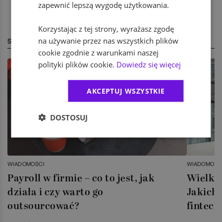
zapewnić lepszą wygodę użytkowania.
Korzystając z tej strony, wyrażasz zgodę
na używanie przez nas wszystkich plików
STREFA EKSPERTA
cookie zgodnie z warunkami naszej
polityki plików cookie.
Dowiedz się więcej
AKCEPTUJ WSZYSTKIE
DOSTOSUJ
WIADOMOŚCI
WIADOMOŚC
Payroll w firmie – co to jest, jak
Wielka 
działa i czy warto go
Jakich 
outsourcować?
fintech