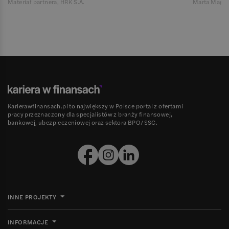
Materiał partnera, HRK S.A.
Marta Magie
Karierawfinansach.pl to największy w Polsce portal z ofertami
pracy przeznaczony dla specjalistów z branży finansowej,
bankowej, ubezpieczeniowej oraz sektora BPO/SSC.
INNE PROJEKTY
INFORMACJE