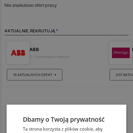
Nie znaleziono ofert pracy
AKTUALNIE REKRUTUJĄ
ABB
IT / Technologia
,
Przemysł
15
AKTUALNYCH OFERT
207
AKTU
Dbamy o Twoją prywatność
Ta strona korzysta z plików cookie, aby