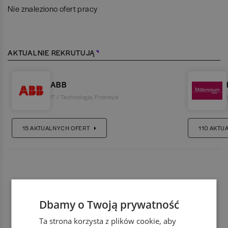
Nie znaleziono ofert pracy
AKTUALNIE REKRUTUJĄ
ABB
IT / Technologia
,
Przemysł
15
AKTUALNYCH OFERT
110
AKTU
Dbamy o Twoją prywatność
Ta strona korzysta z plików cookie, aby