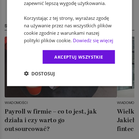
zapewnić lepszą wygodę użytkowania.
Korzystając z tej strony, wyrażasz zgodę
na używanie przez nas wszystkich plików
STREFA EKSPERTA
cookie zgodnie z warunkami naszej
polityki plików cookie.
Dowiedz się więcej
AKCEPTUJ WSZYSTKIE
DOSTOSUJ
WIADOMOŚCI
WIADOMOŚC
Payroll w firmie – co to jest, jak
Wielka 
działa i czy warto go
Jakich 
outsourcować?
fintech