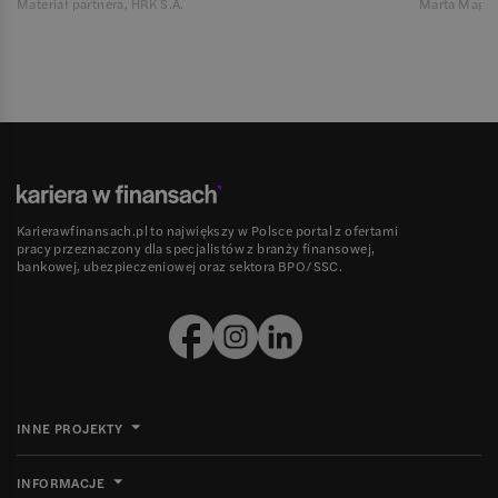
Materiał partnera, HRK S.A.
Marta Magie
Karierawfinansach.pl to największy w Polsce portal z ofertami
pracy przeznaczony dla specjalistów z branży finansowej,
bankowej, ubezpieczeniowej oraz sektora BPO/SSC.
INNE PROJEKTY
INFORMACJE