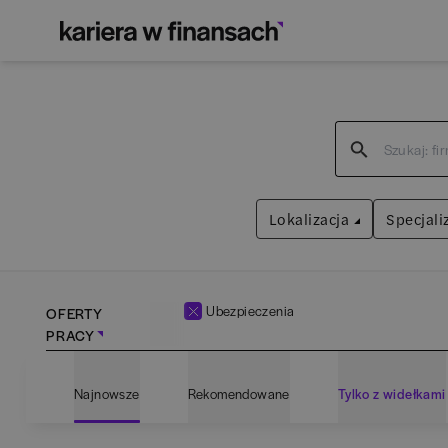
Lokalizacja
Specjali
Ubezpieczenia
OFERTY
PRACY
Bartoszyce
(
1
)
Admin
Najnowsze
Rekomendowane
Tylko z widełkami
Białogard
(
1
)
Anali