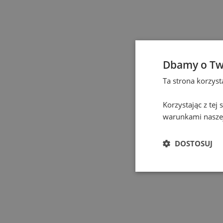
Częstochowa
(
1
)
Eindhoven
(
1
)
Elbląg
(
1
)
Dbamy o Tw
Ta strona korzys
Gdańsk
(
115
)
Korzystając z tej
Gdynia
(
3
)
warunkami naszej
Gliwice
(
2
)
DOSTOSUJ
Głogów
(
1
)
Gniezno
(
2
)
Gorzów Wielkopolski
(