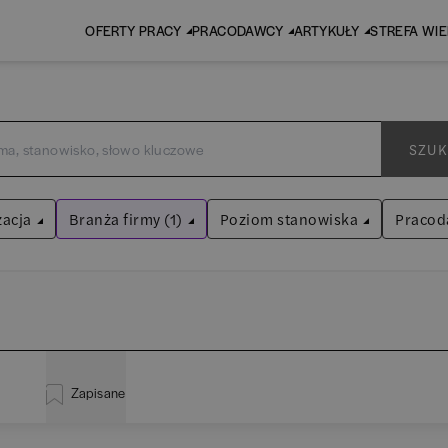
OFERTY PRACY
PRACODAWCY
ARTYKUŁY
STREFA WI
SZUK
zacja
Branża firmy (1)
Poziom stanowiska
Pracod
Ubezpieczenia
Asystent
(
30
)
Wyczyść filtry
Praktykant / stażysta
(
34
)
istracja
(
18
)
EY 
Audyt / Konsulting
Specjalista
(
636
)
Zapisane
za
(
110
)
Pw
Bankowość
Kierownik/Manager
(
240
)