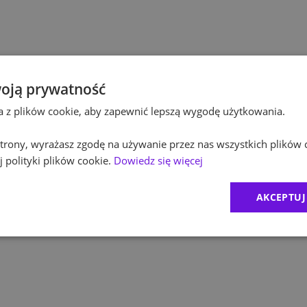
Pol
Budownictwo
Pol
Inżynieria
Equ
Kultura / Media
oją prywatność
ta z plików cookie, aby zapewnić lepszą wygodę użytkowania.
RO
Edukacja
 strony, wyrażasz zgodę na używanie przez nas wszystkich plików 
Zur
 polityki plików cookie.
Dowiedz się więcej
MD
AKCEPTUJ
CR
Exc
1
)
BDO