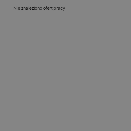
Białystok
(
3
)
Audy
Nie znaleziono ofert pracy
Bielsko-Biała
(
1
)
Bank
Bochnia
(
1
)
Huma
Brno
(
1
)
IT
(
3
POKAŻ 
Brodnica
(
1
)
Konsu
Brzeg
(
1
)
Księ
Brzesko
(
1
)
Podat
Brzozów
(
1
)
Ubez
Bydgoszcz
(
1
)
Zarzą