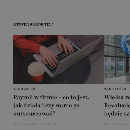
Kielce
(
1
)
Konstancin-Jeziorna
(
1
STREFA EKSPERTA
Kościerzyna
(
1
)
Kraków
(
158
)
Lębork
(
1
)
Legionowo
(
1
)
WIADOMOŚCI
WIADOMOŚCI
Legnica
(
1
)
Payroll w firmie – co to jest,
Wielka r
jak działa i czy warto go
Revolucie
Leszno
(
1
)
outsourcować?
będzie sz
Materiał partnera, HRK S.A.
Marta Magierec
Łódź
(
83
)