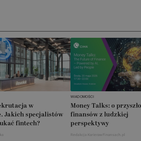
Arc
)
ATA
No
Boo
Cub
AXA
WIADOMOŚCI
Akz
ekrutacja w
Money Talks: o przyszło
. Jakich specjalistów
finansów z ludzkiej
Ins
ukać fintech?
perspektywy
Wsp
ka
Redakcja KarierawFinansach.pl