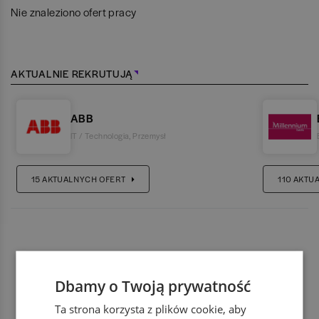
Nie znaleziono ofert pracy
AKTUALNIE REKRUTUJĄ
ABB
IT / Technologia
,
Przemysł
15
AKTUALNYCH OFERT
110
AKTU
Dbamy o Twoją prywatność
Ta strona korzysta z plików cookie, aby