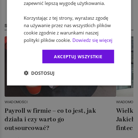
zapewnić lepszą wygodę użytkowania.
Korzystając z tej strony, wyrażasz zgodę
na używanie przez nas wszystkich plików
STREFA EKSPERTA
cookie zgodnie z warunkami naszej
polityki plików cookie.
Dowiedz się więcej
AKCEPTUJ WSZYSTKIE
DOSTOSUJ
WIADOMOŚCI
WIADOMOŚC
Payroll w firmie – co to jest, jak
Wielka 
działa i czy warto go
Jakich 
outsourcować?
fintech