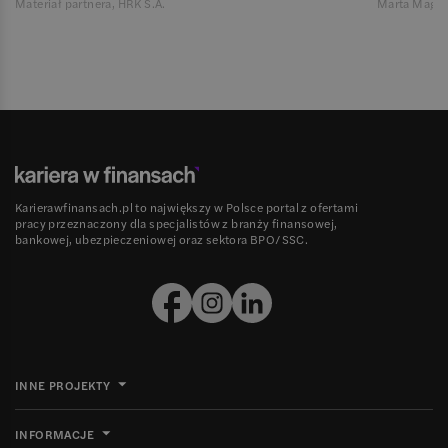
Materiał partnera, HRK S.A.
Marta Magie
Karierawfinansach.pl to największy w Polsce portal z ofertami
pracy przeznaczony dla specjalistów z branży finansowej,
bankowej, ubezpieczeniowej oraz sektora BPO/SSC.
INNE PROJEKTY
INFORMACJE