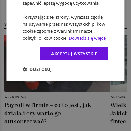
zapewnić lepszą wygodę użytkowania.
Korzystając z tej strony, wyrażasz zgodę
na używanie przez nas wszystkich plików
STREFA EKSPERTA
cookie zgodnie z warunkami naszej
polityki plików cookie.
Dowiedz się więcej
AKCEPTUJ WSZYSTKIE
DOSTOSUJ
WIADOMOŚCI
WIADOMOŚC
Payroll w firmie – co to jest, jak
Wielka 
działa i czy warto go
Jakich 
outsourcować?
fintech