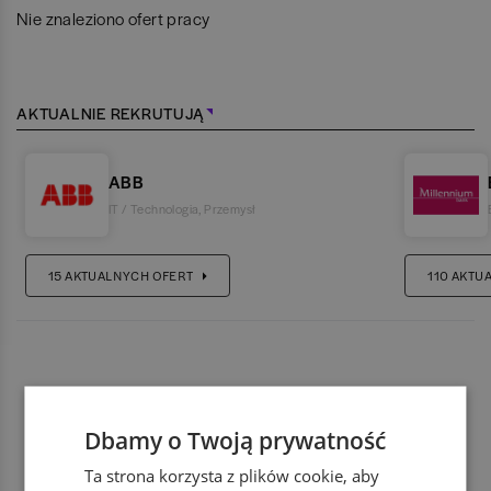
Nie znaleziono ofert pracy
AKTUALNIE REKRUTUJĄ
ABB
IT / Technologia
,
Przemysł
15
AKTUALNYCH OFERT
110
AKTU
Dbamy o Twoją prywatność
Ta strona korzysta z plików cookie, aby