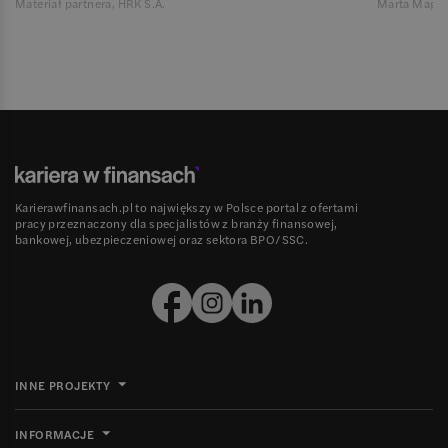
Materiał partnera, HRK S.A.
Marta Magie
Karierawfinansach.pl to największy w Polsce portal z ofertami
pracy przeznaczony dla specjalistów z branży finansowej,
bankowej, ubezpieczeniowej oraz sektora BPO/SSC.
INNE PROJEKTY
INFORMACJE