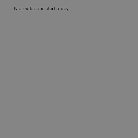
Aud
Białogard
(
1
)
Nie znaleziono ofert pracy
Ba
Białystok
(
4
)
Hum
Bielsko-Biała
(
1
)
IT
(
POKAŻ OFE
Bochnia
(
1
)
Kon
Brodnica
(
1
)
Ksi
Brzeg
(
1
)
Pod
Brzesko
(
1
)
Ube
Brzozów
(
1
)
Zar
Bydgoszcz
(
1
)