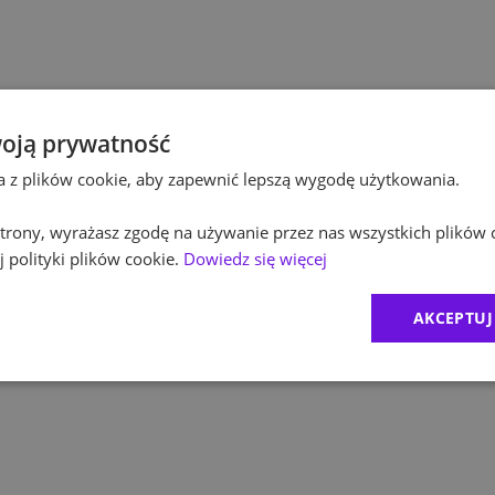
Po
Kultura / Media
Po
Edukacja
Eq
oją prywatność
ta z plików cookie, aby zapewnić lepszą wygodę użytkowania.
R
 strony, wyrażasz zgodę na używanie przez nas wszystkich plików 
Zu
 polityki plików cookie.
Dowiedz się więcej
M
AKCEPTUJ
C
Ex
B