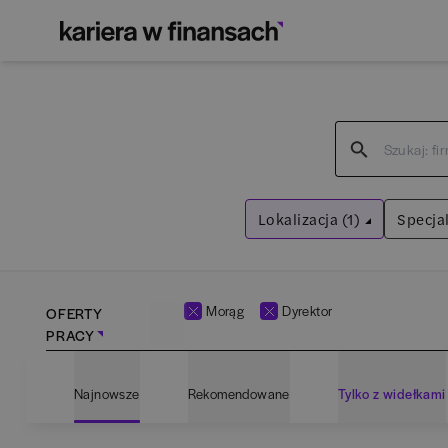
Lokalizacja (1)
Specjal
Morąg
Wyczyść filtry
Morąg
Dyrektor
OFERTY
PRACY
Adm
Najnowsze
Rekomendowane
Tylko z widełkami
Ana
Bartoszyce
(
1
)