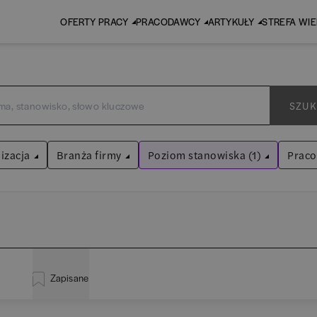
OFERTY PRACY
PRACODAWCY
ARTYKUŁY
STREFA WI
SZUK
izacja
Branża firmy
Poziom stanowiska (1)
Prac
Dyrektor
Audyt / Konsulting
Wyczyść filtry
Bankowość
inistracja
(
20
)
EY
Asystent
(
31
)
BPO / SSC
Zapisane
liza
(
114
)
P
Praktykant / stażysta
(
33
)
Human Resources / Rekrutacja