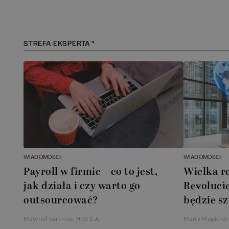
Konstancin-Jeziorna
(
1
)
Kościerzyna
(
1
)
STREFA EKSPERTA
Kraków
(
164
)
Lębork
(
1
)
Legionowo
(
1
)
Legnica
(
1
)
WIADOMOŚCI
WIADOMOŚCI
Payroll w firmie – co to jest,
Wielka r
Łódź
(
85
)
jak działa i czy warto go
Revolucie
outsourcować?
będzie sz
Łomianki
(
2
)
Materiał partnera, HRK S.A.
Marta Magierec