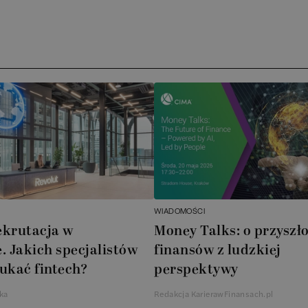
Ar
AT
N
B
Cu
A
WIADOMOŚCI
A
ekrutacja w
Money Talks: o przyszło
. Jakich specjalistów
finansów z ludzkiej
In
ukać fintech?
perspektywy
W
ka
Redakcja KarierawFinansach.pl