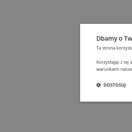
Częstochowa
(
1
)
Elbląg
(
1
)
Dbamy o Tw
Gdańsk
(
131
)
Ta strona korzys
Gdynia
(
3
)
Korzystając z tej
warunkami naszej
Gliwice
(
2
)
DOSTOSUJ
Głogów
(
1
)
Gniezno
(
2
)
Gorzów Wielkopolski
(
1
)