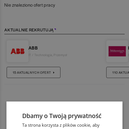
Nie znaleziono ofert pracy
AKTUALNIE REKRUTUJĄ
ABB
IT / Technologia
,
Przemysł
15
AKTUALNYCH OFERT
110
AKTU
Dbamy o Twoją prywatność
Ta strona korzysta z plików cookie, aby