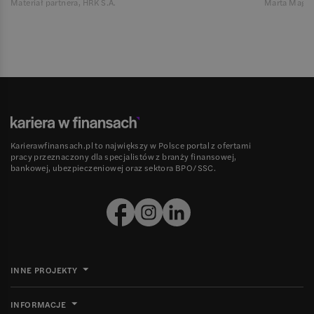
Materiał partnera, HRK S.A.
Marta Magie
Karierawfinansach.pl to największy w Polsce portal z ofertami
pracy przeznaczony dla specjalistów z branży finansowej,
bankowej, ubezpieczeniowej oraz sektora BPO/SSC.
INNE PROJEKTY
INFORMACJE