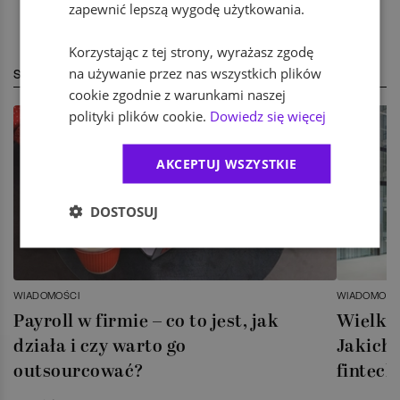
zapewnić lepszą wygodę użytkowania.
Korzystając z tej strony, wyrażasz zgodę
na używanie przez nas wszystkich plików
STREFA EKSPERTA
cookie zgodnie z warunkami naszej
polityki plików cookie.
Dowiedz się więcej
AKCEPTUJ WSZYSTKIE
DOSTOSUJ
WIADOMOŚCI
WIADOMOŚC
Payroll w firmie – co to jest, jak
Wielka 
działa i czy warto go
Jakich 
outsourcować?
fintech