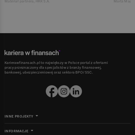
Materiał partnera, HRK S.A.
Marta Magie
Karierawfinansach.pl to największy w Polsce portal z ofertami
pracy przeznaczony dla specjalistów z branży finansowej,
bankowej, ubezpieczeniowej oraz sektora BPO/SSC.
INNE PROJEKTY
INFORMACJE