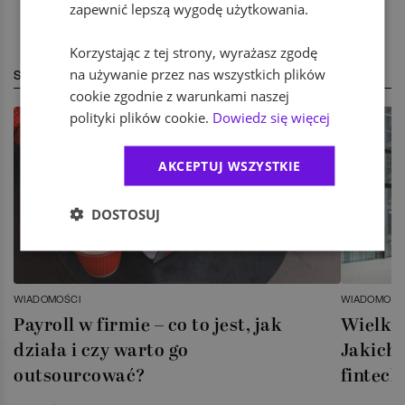
zapewnić lepszą wygodę użytkowania.
Korzystając z tej strony, wyrażasz zgodę
na używanie przez nas wszystkich plików
STREFA EKSPERTA
cookie zgodnie z warunkami naszej
polityki plików cookie.
Dowiedz się więcej
AKCEPTUJ WSZYSTKIE
DOSTOSUJ
WIADOMOŚCI
WIADOMOŚC
Payroll w firmie – co to jest, jak
Wielka 
działa i czy warto go
Jakich 
outsourcować?
fintech