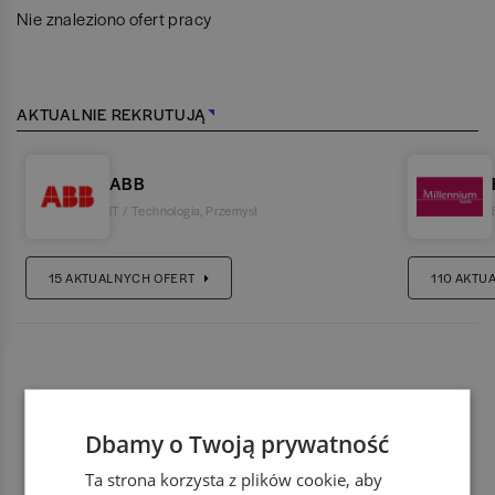
Nie znaleziono ofert pracy
AKTUALNIE REKRUTUJĄ
ABB
IT / Technologia
,
Przemysł
15
AKTUALNYCH OFERT
110
AKTU
Dbamy o Twoją prywatność
Ta strona korzysta z plików cookie, aby