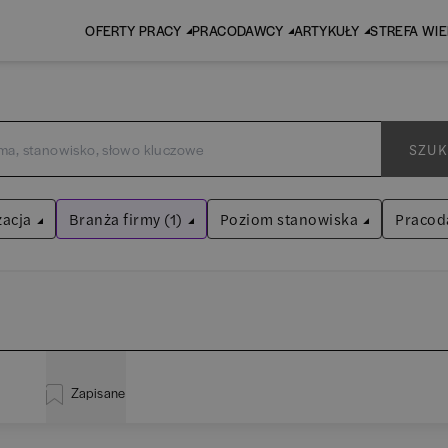
OFERTY PRACY
PRACODAWCY
ARTYKUŁY
STREFA WI
SZUK
zacja
Branża firmy (1)
Poziom stanowiska
Pracod
Biura rachunkowe
Asystent
(
31
)
Wyczyść filtry
Praktykant / stażysta
(
34
)
istracja
(
19
)
EY 
Audyt / Konsulting
Specjalista
(
694
)
Zapisane
za
(
114
)
Pw
Bankowość
Kierownik/Manager
(
244
)