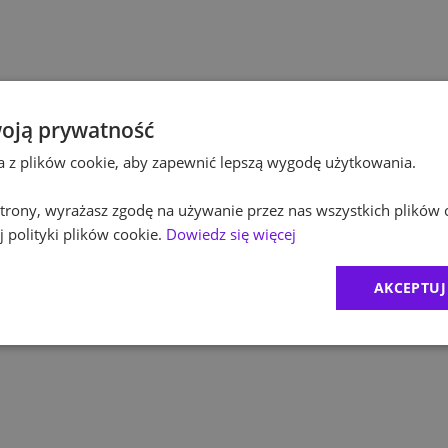
Pol
Budownictwo
Pol
Inżynieria
Equ
Kultura / Media
oją prywatność
ta z plików cookie, aby zapewnić lepszą wygodę użytkowania.
RO
Edukacja
 strony, wyrażasz zgodę na używanie przez nas wszystkich plików 
Zur
 polityki plików cookie.
Dowiedz się więcej
MD
AKCEPTUJ
CR
1
)
Exc
2
)
BDO