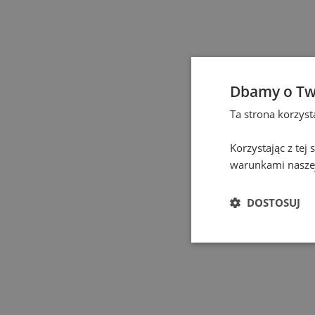
Eindhoven
(
1
)
Elbląg
(
1
)
Gdańsk
(
130
)
Dbamy o Tw
Ta strona korzys
Gdynia
(
3
)
Korzystając z tej
Gliwice
(
2
)
warunkami naszej
Głogów
(
1
)
DOSTOSUJ
Gniezno
(
2
)
Gorzów Wielkopolski
(
Grodzisk Mazowiecki
(