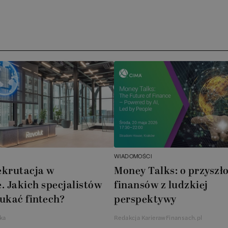
)
Arc
ATA
No
Boo
Cub
AXA
WIADOMOŚCI
Akz
ekrutacja w
Money Talks: o przyszło
. Jakich specjalistów
finansów z ludzkiej
Ins
ukać fintech?
perspektywy
Wsp
ka
Redakcja KarierawFinansach.pl