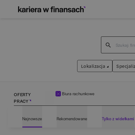
Lokalizacja
Specjali
Biura rachunkowe
OFERTY
PRACY
Bartoszyce
(
1
)
Admin
Najnowsze
Rekomendowane
Tylko z widełkami
Białogard
(
1
)
Anali