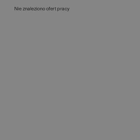
Białystok
(
4
)
Audy
Nie znaleziono ofert pracy
Bielsko-Biała
(
1
)
Bank
Bochnia
(
1
)
Huma
Brno
(
1
)
IT
(
3
POKAŻ 
Brodnica
(
1
)
Konsu
Brzeg
(
1
)
Księ
Brzesko
(
1
)
Podat
Brzozów
(
1
)
Ubez
Bydgoszcz
(
1
)
Zarzą