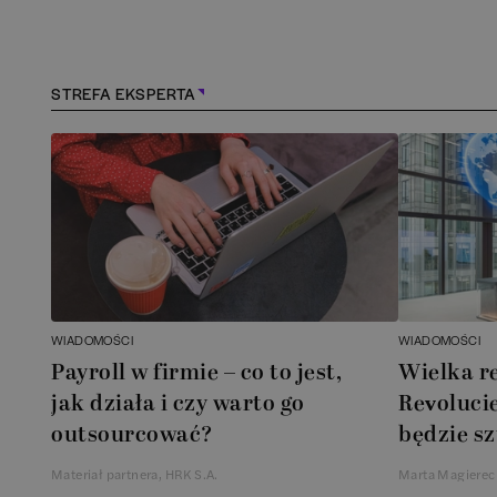
Konstancin-Jeziorna
(
1
Kościerzyna
(
1
)
STREFA EKSPERTA
Kraków
(
163
)
Lębork
(
1
)
Legionowo
(
1
)
Legnica
(
1
)
WIADOMOŚCI
WIADOMOŚCI
Leszno
(
1
)
Payroll w firmie – co to jest,
Wielka r
jak działa i czy warto go
Revolucie
Łódź
(
85
)
outsourcować?
będzie sz
Materiał partnera, HRK S.A.
Marta Magierec
Łomianki
(
1
)