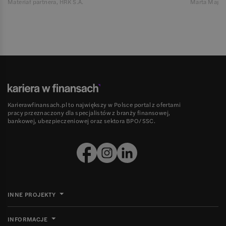
Materiał partnera, HRK S.A.
Marta Magie
Karierawfinansach.pl to największy w Polsce portal z ofertami
pracy przeznaczony dla specjalistów z branży finansowej,
bankowej, ubezpieczeniowej oraz sektora BPO/SSC.
INNE PROJEKTY
INFORMACJE