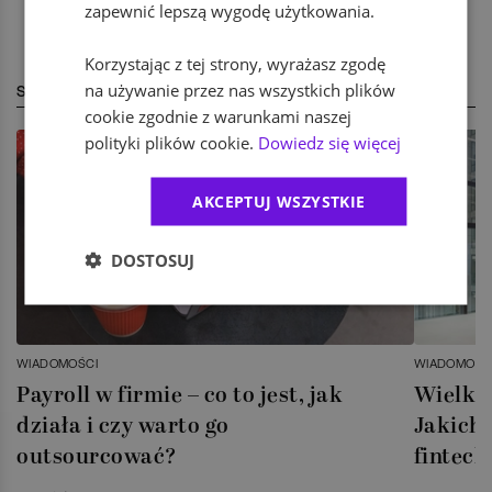
zapewnić lepszą wygodę użytkowania.
Korzystając z tej strony, wyrażasz zgodę
na używanie przez nas wszystkich plików
STREFA EKSPERTA
cookie zgodnie z warunkami naszej
polityki plików cookie.
Dowiedz się więcej
AKCEPTUJ WSZYSTKIE
DOSTOSUJ
WIADOMOŚCI
WIADOMOŚC
Payroll w firmie – co to jest, jak
Wielka 
działa i czy warto go
Jakich 
outsourcować?
fintech