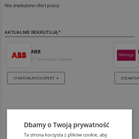
Nie znaleziono ofert pracy
AKTUALNIE REKRUTUJĄ
ABB
IT / Technologia
,
Przemysł
17
AKTUALNYCH OFERT
213
AKTU
Dbamy o Twoją prywatność
Ta strona korzysta z plików cookie, aby