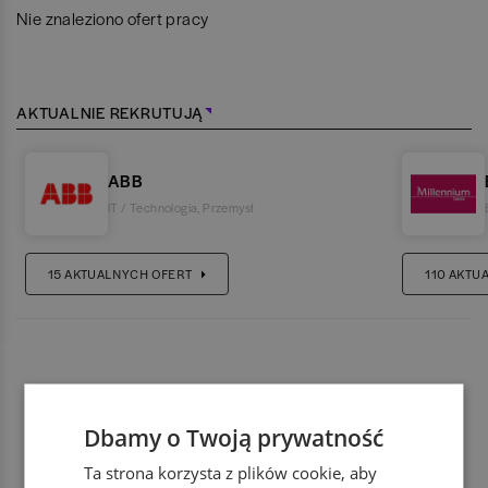
Nie znaleziono ofert pracy
AKTUALNIE REKRUTUJĄ
ABB
IT / Technologia
,
Przemysł
15
AKTUALNYCH OFERT
110
AKTU
Dbamy o Twoją prywatność
Ta strona korzysta z plików cookie, aby