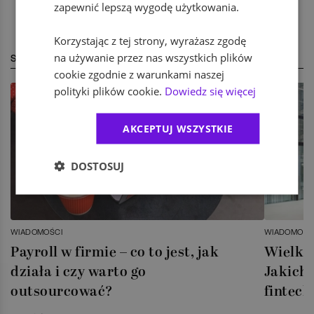
zapewnić lepszą wygodę użytkowania.
Korzystając z tej strony, wyrażasz zgodę
na używanie przez nas wszystkich plików
STREFA EKSPERTA
cookie zgodnie z warunkami naszej
polityki plików cookie.
Dowiedz się więcej
AKCEPTUJ WSZYSTKIE
DOSTOSUJ
WIADOMOŚCI
WIADOMOŚC
Payroll w firmie – co to jest, jak
Wielka 
działa i czy warto go
Jakich 
outsourcować?
fintech