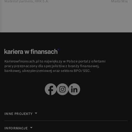
Materiał partnera, HRK S.A.
Marta Magie
Karierawfinansach.pl to największy w Polsce portal z ofertami
pracy przeznaczony dla specjalistów z branży finansowej,
bankowej, ubezpieczeniowej oraz sektora BPO/SSC.
INNE PROJEKTY
INFORMACJE