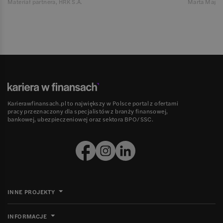
Materiał partnera, HRK S.A.
Marta Magie
Karierawfinansach.pl to największy w Polsce portal z ofertami
pracy przeznaczony dla specjalistów z branży finansowej,
bankowej, ubezpieczeniowej oraz sektora BPO/SSC.
INNE PROJEKTY
INFORMACJE