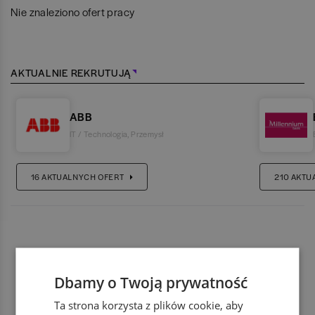
Nie znaleziono ofert pracy
AKTUALNIE REKRUTUJĄ
ABB
IT / Technologia
,
Przemysł
16
AKTUALNYCH OFERT
210
AKTU
Dbamy o Twoją prywatność
Ta strona korzysta z plików cookie, aby