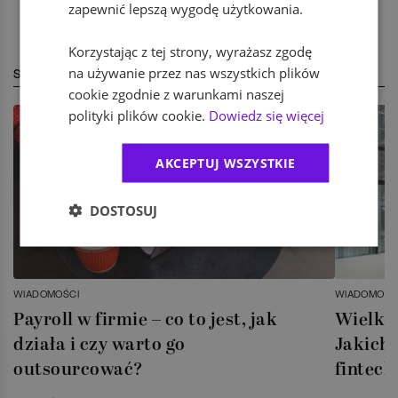
zapewnić lepszą wygodę użytkowania.
Korzystając z tej strony, wyrażasz zgodę
na używanie przez nas wszystkich plików
STREFA EKSPERTA
cookie zgodnie z warunkami naszej
polityki plików cookie.
Dowiedz się więcej
AKCEPTUJ WSZYSTKIE
DOSTOSUJ
WIADOMOŚCI
WIADOMOŚC
Payroll w firmie – co to jest, jak
Wielka 
działa i czy warto go
Jakich 
outsourcować?
fintech