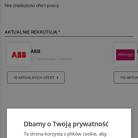
Nie znaleziono ofert pracy
AKTUALNIE REKRUTUJĄ
ABB
IT / Technologia
,
Przemysł
15
AKTUALNYCH OFERT
110
AKTU
Dbamy o Twoją prywatność
Ta strona korzysta z plików cookie, aby