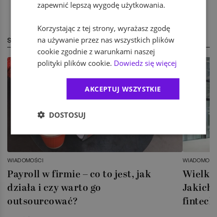
zapewnić lepszą wygodę użytkowania.
Korzystając z tej strony, wyrażasz zgodę
na używanie przez nas wszystkich plików
STREFA EKSPERTA
cookie zgodnie z warunkami naszej
polityki plików cookie.
Dowiedz się więcej
AKCEPTUJ WSZYSTKIE
DOSTOSUJ
WIADOMOŚCI
WIADOMOŚC
Payroll w firmie – co to jest, jak
Wielka 
działa i czy warto go
Jakich 
outsourcować?
fintech