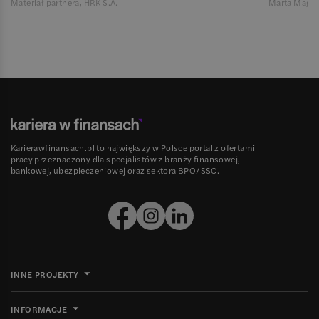
Materiał partnera, HRK S.A.
Marta Magie
Karierawfinansach.pl to największy w Polsce portal z ofertami
pracy przeznaczony dla specjalistów z branży finansowej,
bankowej, ubezpieczeniowej oraz sektora BPO/SSC.
INNE PROJEKTY
INFORMACJE