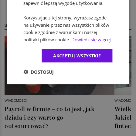
zapewnić lepszą wygodę użytkowania.
Korzystając z tej strony, wyrażasz zgodę
na używanie przez nas wszystkich plików
STREFA EKSPERTA
cookie zgodnie z warunkami naszej
polityki plików cookie.
Dowiedz się więcej
AKCEPTUJ WSZYSTKIE
DOSTOSUJ
WIADOMOŚCI
WIADOMOŚC
Payroll w firmie – co to jest, jak
Wielka 
działa i czy warto go
Jakich 
outsourcować?
fintech