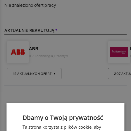
Nie znaleziono ofert pracy
AKTUALNIE REKRUTUJĄ
ABB
IT / Technologia
,
Przemysł
15
AKTUALNYCH OFERT
207
AKTU
Dbamy o Twoją prywatność
Ta strona korzysta z plików cookie, aby