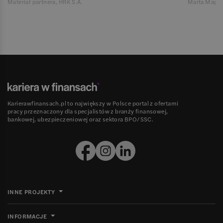
Materiał partnera, HRK S.A.
Marta Magie
Karierawfinansach.pl to największy w Polsce portal z ofertami
pracy przeznaczony dla specjalistów z branży finansowej,
bankowej, ubezpieczeniowej oraz sektora BPO/SSC.
INNE PROJEKTY
INFORMACJE