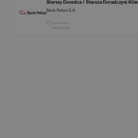
Aud
Starszy Doradca / Starsza Doradczyni Klie
Białogard
(
1
)
Bank Pekao S.A.
Ba
Białystok
(
4
)
Nowy Sącz,
małopolskie
Hum
Bielsko-Biała
(
1
)
IT
(
POKAŻ OFE
Bochnia
(
1
)
Kon
Brodnica
(
1
)
Ksi
Brzeg
(
1
)
Pod
Brzesko
(
1
)
Ube
Brzozów
(
1
)
Zar
Bydgoszcz
(
1
)