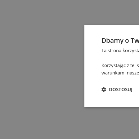
Częstochowa
(
1
)
Elbląg
(
1
)
Dbamy o Tw
Gdańsk
(
131
)
Ta strona korzys
Gdynia
(
3
)
Korzystając z tej
warunkami naszej
Gliwice
(
2
)
DOSTOSUJ
Głogów
(
1
)
Gniezno
(
2
)
Gorzów Wielkopolski
(
1
)