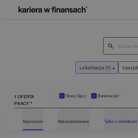
Lokalizacja (1)
Specjal
Nowy Sącz
Wyczyść filtry
Nowy Sącz
Bankowość
1 OFERTA
PRACY
Adm
Najnowsze
Rekomendowane
Tylko z widełkami
Ana
Bartoszyce
(
1
)