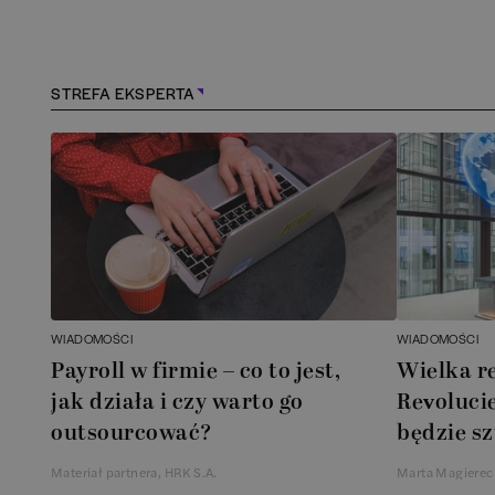
Konstancin-Jeziorna
(
1
)
Kościerzyna
(
1
)
STREFA EKSPERTA
Kraków
(
164
)
Lębork
(
1
)
Legionowo
(
1
)
Legnica
(
1
)
WIADOMOŚCI
WIADOMOŚCI
Payroll w firmie – co to jest,
Wielka r
Łódź
(
85
)
jak działa i czy warto go
Revolucie
outsourcować?
będzie sz
Łomianki
(
2
)
Materiał partnera, HRK S.A.
Marta Magierec