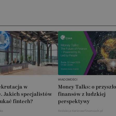
Ar
AT
N
B
Cu
A
WIADOMOŚCI
A
ekrutacja w
Money Talks: o przyszło
. Jakich specjalistów
finansów z ludzkiej
In
ukać fintech?
perspektywy
W
ka
Redakcja KarierawFinansach.pl