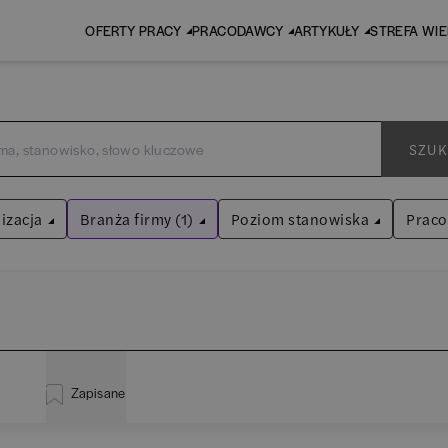
OFERTY PRACY
PRACODAWCY
ARTYKUŁY
STREFA WI
SZUK
izacja
Branża firmy (1)
Poziom stanowiska
Prac
Bankowość
Asystent
(
31
)
Wyczyść filtry
Praktykant / stażysta
(
33
)
inistracja
(
20
)
EY
Audyt / Konsulting
Specjalista
(
705
)
Zapisane
liza
(
114
)
P
Bankowość
Kierownik/Manager
(
247
)