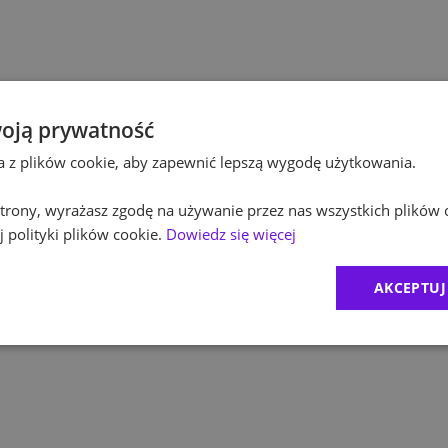
Po
Budownictwo
Po
Inżynieria
Eq
Kultura / Media
oją prywatność
ta z plików cookie, aby zapewnić lepszą wygodę użytkowania.
R
Edukacja
 strony, wyrażasz zgodę na używanie przez nas wszystkich plików 
Zu
 polityki plików cookie.
Dowiedz się więcej
M
AKCEPTUJ
C
Ex
B