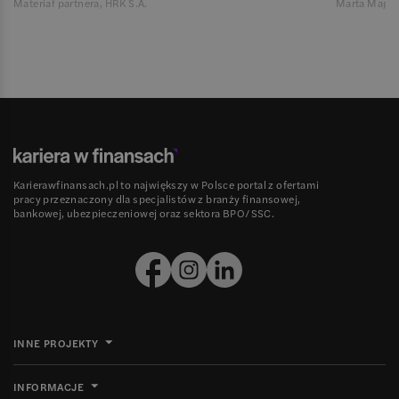
Materiał partnera, HRK S.A.
Marta Magie
Karierawfinansach.pl to największy w Polsce portal z ofertami
pracy przeznaczony dla specjalistów z branży finansowej,
bankowej, ubezpieczeniowej oraz sektora BPO/SSC.
INNE PROJEKTY
INFORMACJE