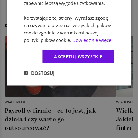
zapewnić lepszą wygodę użytkowania.
Korzystając z tej strony, wyrażasz zgodę
na używanie przez nas wszystkich plików
STREFA EKSPERTA
cookie zgodnie z warunkami naszej
polityki plików cookie.
Dowiedz się więcej
AKCEPTUJ WSZYSTKIE
DOSTOSUJ
WIADOMOŚCI
WIADOMOŚC
Payroll w firmie – co to jest, jak
Wielka 
działa i czy warto go
Jakich 
outsourcować?
fintech