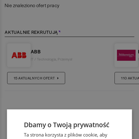
Nie znaleziono ofert pracy
AKTUALNIE REKRUTUJĄ
ABB
IT / Technologia
,
Przemysł
15
AKTUALNYCH OFERT
110
AKTU
Dbamy o Twoją prywatność
Ta strona korzysta z plików cookie, aby