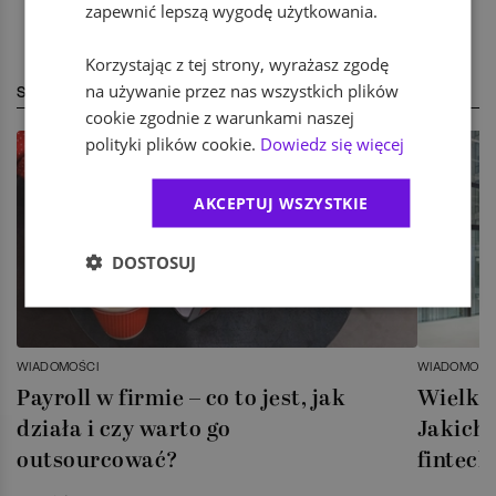
zapewnić lepszą wygodę użytkowania.
Korzystając z tej strony, wyrażasz zgodę
na używanie przez nas wszystkich plików
STREFA EKSPERTA
cookie zgodnie z warunkami naszej
polityki plików cookie.
Dowiedz się więcej
AKCEPTUJ WSZYSTKIE
DOSTOSUJ
WIADOMOŚCI
WIADOMOŚC
Payroll w firmie – co to jest, jak
Wielka 
działa i czy warto go
Jakich 
outsourcować?
fintech