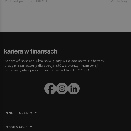
Materiał partnera, HRK S.A.
Marta Magie
Karierawfinansach.pl to największy w Polsce portal z ofertami
pracy przeznaczony dla specjalistów z branży finansowej,
bankowej, ubezpieczeniowej oraz sektora BPO/SSC.
INNE PROJEKTY
INFORMACJE