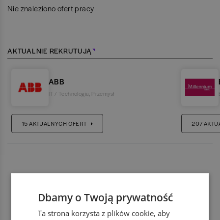
Nie znaleziono ofert pracy
AKTUALNIE REKRUTUJĄ
ABB
IT / Technologia
,
Przemysł
15
AKTUALNYCH OFERT
207
AKTU
Dbamy o Twoją prywatność
Ta strona korzysta z plików cookie, aby