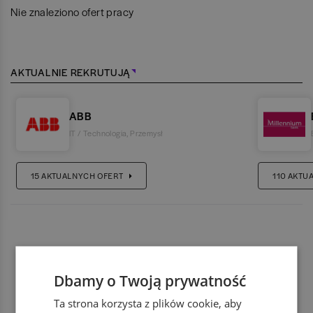
Nie znaleziono ofert pracy
AKTUALNIE REKRUTUJĄ
ABB
IT / Technologia
,
Przemysł
15
AKTUALNYCH OFERT
110
AKTU
Dbamy o Twoją prywatność
Ta strona korzysta z plików cookie, aby