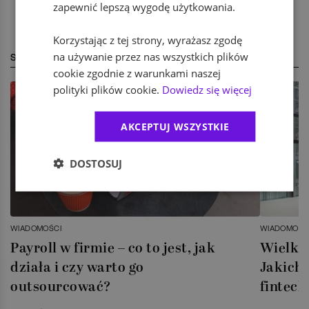
zapewnić lepszą wygodę użytkowania.
Korzystając z tej strony, wyrażasz zgodę
na używanie przez nas wszystkich plików
STREFA EKSPERTA
cookie zgodnie z warunkami naszej
polityki plików cookie.
Dowiedz się więcej
AKCEPTUJ WSZYSTKIE
DOSTOSUJ
WIADOMOŚCI
WIADOMOŚC
Payroll w firmie – co to jest, jak
Wielka 
działa i czy warto go
Jakich 
outsourcować?
fintech