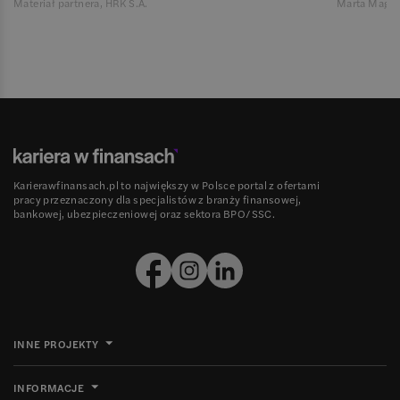
Materiał partnera, HRK S.A.
Marta Magie
Karierawfinansach.pl to największy w Polsce portal z ofertami
pracy przeznaczony dla specjalistów z branży finansowej,
bankowej, ubezpieczeniowej oraz sektora BPO/SSC.
INNE PROJEKTY
INFORMACJE