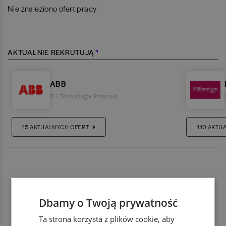
Nie znaleziono ofert pracy
AKTUALNIE REKRUTUJĄ
ABB
IT / Technologia
,
Przemysł
15
AKTUALNYCH OFERT
110
AKTU
Dbamy o Twoją prywatność
Ta strona korzysta z plików cookie, aby