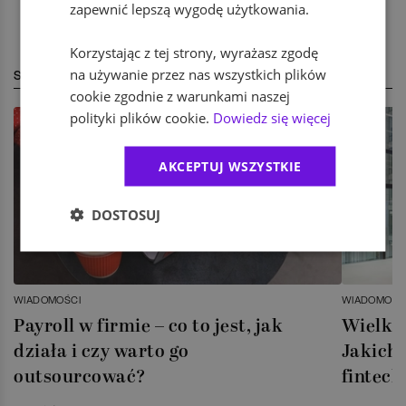
zapewnić lepszą wygodę użytkowania.
Korzystając z tej strony, wyrażasz zgodę
na używanie przez nas wszystkich plików
STREFA EKSPERTA
cookie zgodnie z warunkami naszej
polityki plików cookie.
Dowiedz się więcej
AKCEPTUJ WSZYSTKIE
DOSTOSUJ
WIADOMOŚCI
WIADOMOŚC
Payroll w firmie – co to jest, jak
Wielka 
działa i czy warto go
Jakich 
outsourcować?
fintech