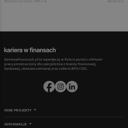
Materiał partnera, HRK S.A.
Marta Magie
Karierawfinansach.pl to największy w Polsce portal z ofertami
pracy przeznaczony dla specjalistów z branży finansowej,
bankowej, ubezpieczeniowej oraz sektora BPO/SSC.
INNE PROJEKTY
INFORMACJE