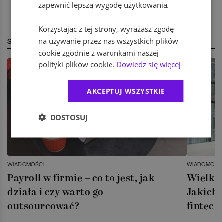
zapewnić lepszą wygodę użytkowania.
Korzystając z tej strony, wyrażasz zgodę
na używanie przez nas wszystkich plików
STREFA EKSPERTA
cookie zgodnie z warunkami naszej
polityki plików cookie.
Dowiedz się więcej
AKCEPTUJ WSZYSTKIE
DOSTOSUJ
WIADOMOŚCI
WIADOMOŚC
Payroll w firmie – co to jest, jak
Wielka 
działa i czy warto go
Jakich 
outsourcować?
fintech