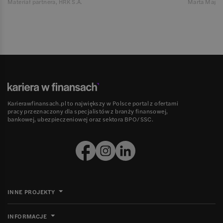
Materiał partnera, HRK S.A.
Marta Magie
Karierawfinansach.pl to największy w Polsce portal z ofertami
pracy przeznaczony dla specjalistów z branży finansowej,
bankowej, ubezpieczeniowej oraz sektora BPO/SSC.
INNE PROJEKTY
INFORMACJE