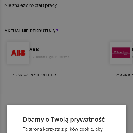
Nie znaleziono ofert pracy
AKTUALNIE REKRUTUJĄ
ABB
IT / Technologia
,
Przemysł
16
AKTUALNYCH OFERT
210
AKTU
Dbamy o Twoją prywatność
Ta strona korzysta z plików cookie, aby