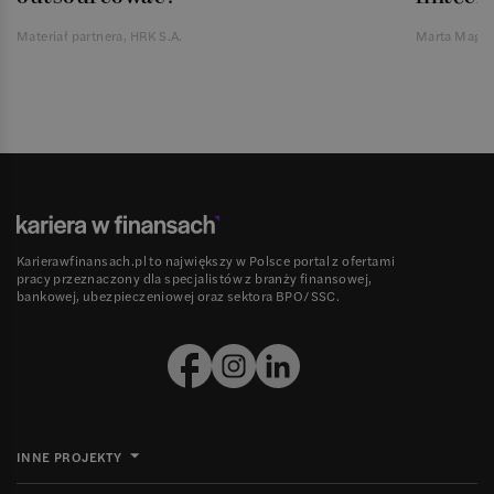
Materiał partnera, HRK S.A.
Marta Magie
Karierawfinansach.pl to największy w Polsce portal z ofertami
pracy przeznaczony dla specjalistów z branży finansowej,
bankowej, ubezpieczeniowej oraz sektora BPO/SSC.
INNE PROJEKTY