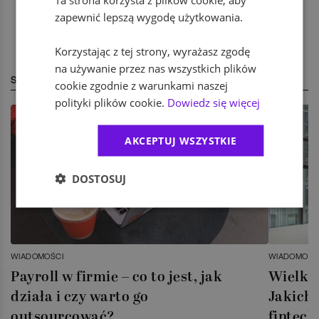
zapewnić lepszą wygodę użytkowania.
Korzystając z tej strony, wyrażasz zgodę
na używanie przez nas wszystkich plików
STREFA EKSPERTA
cookie zgodnie z warunkami naszej
polityki plików cookie.
Dowiedz się więcej
AKCEPTUJ WSZYSTKIE
DOSTOSUJ
WIADOMOŚCI
WIADOMOŚC
Payroll w firmie – co to jest, jak
Wielka 
działa i czy warto go
Jakich 
outsourcować?
fintech