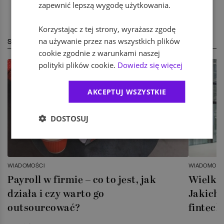
zapewnić lepszą wygodę użytkowania.
Korzystając z tej strony, wyrażasz zgodę
na używanie przez nas wszystkich plików
STREFA EKSPERTA
cookie zgodnie z warunkami naszej
polityki plików cookie.
Dowiedz się więcej
AKCEPTUJ WSZYSTKIE
DOSTOSUJ
WIADOMOŚCI
WIADOMOŚC
Payroll w firmie – co to jest, jak
Wielka 
działa i czy warto go
Jakich 
outsourcować?
fintech