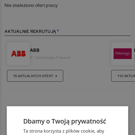
Nie znaleziono ofert pracy
AKTUALNIE REKRUTUJĄ
ABB
IT / Technologia
,
Przemysł
15
AKTUALNYCH OFERT
110
AKTU
Dbamy o Twoją prywatność
Ta strona korzysta z plików cookie, aby