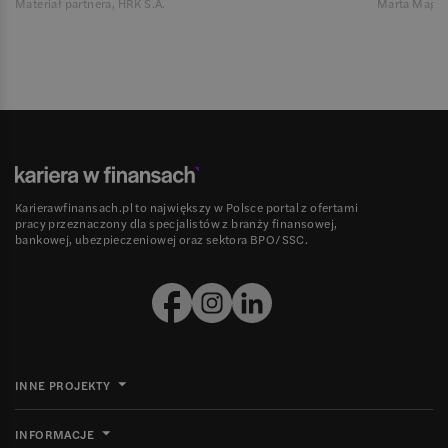
Materiał partnera, HRK S.A.
Marta Magie
Karierawfinansach.pl to największy w Polsce portal z ofertami
pracy przeznaczony dla specjalistów z branży finansowej,
bankowej, ubezpieczeniowej oraz sektora BPO/SSC.
INNE PROJEKTY
INFORMACJE