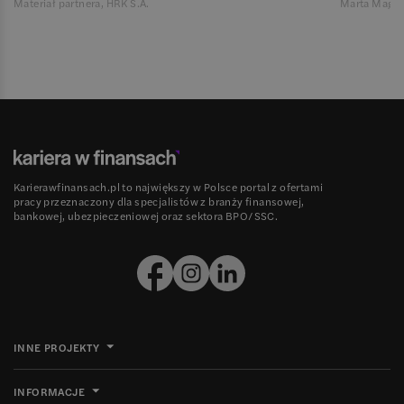
Materiał partnera, HRK S.A.
Marta Magie
Karierawfinansach.pl to największy w Polsce portal z ofertami
pracy przeznaczony dla specjalistów z branży finansowej,
bankowej, ubezpieczeniowej oraz sektora BPO/SSC.
INNE PROJEKTY
INFORMACJE