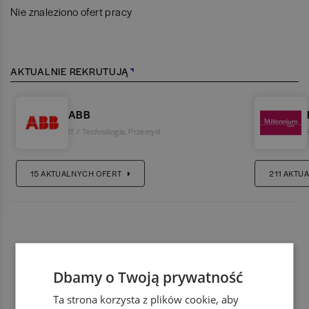
Nie znaleziono ofert pracy
AKTUALNIE REKRUTUJĄ
ABB
IT / Technologia
,
Przemysł
15
AKTUALNYCH OFERT
211
AKTUA
Dbamy o Twoją prywatność
Ta strona korzysta z plików cookie, aby