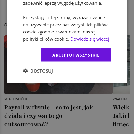
zapewnić lepszą wygodę użytkowania.
Korzystając z tej strony, wyrażasz zgodę
na używanie przez nas wszystkich plików
STREFA EKSPERTA
cookie zgodnie z warunkami naszej
polityki plików cookie.
Dowiedz się więcej
AKCEPTUJ WSZYSTKIE
DOSTOSUJ
WIADOMOŚCI
WIADOMOŚC
Payroll w firmie – co to jest, jak
Wielka 
działa i czy warto go
Jakich 
outsourcować?
fintech