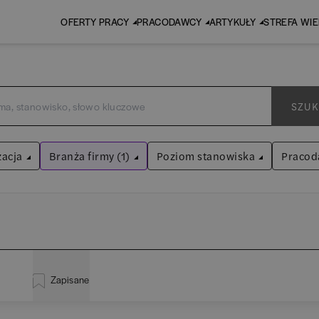
OFERTY PRACY
PRACODAWCY
ARTYKUŁY
STREFA WI
SZUK
zacja
Branża firmy (1)
Poziom stanowiska
Pracod
BPO / SSC
Asystent
(
31
)
Wyczyść filtry
Praktykant / stażysta
(
34
)
istracja
(
19
)
EY 
Audyt / Konsulting
Specjalista
(
694
)
Zapisane
za
(
114
)
Pw
Bankowość
Kierownik/Manager
(
244
)