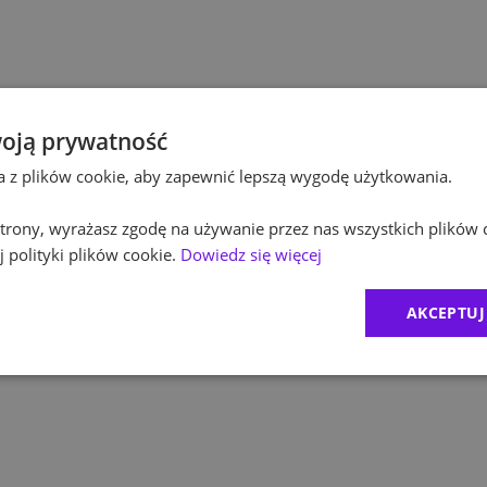
Pol
Budownictwo
Pol
Inżynieria
Equ
Kultura / Media
oją prywatność
ta z plików cookie, aby zapewnić lepszą wygodę użytkowania.
RO
Edukacja
 strony, wyrażasz zgodę na używanie przez nas wszystkich plików 
Zur
 polityki plików cookie.
Dowiedz się więcej
MD
AKCEPTUJ
CR
1
)
Exc
2
)
BDO