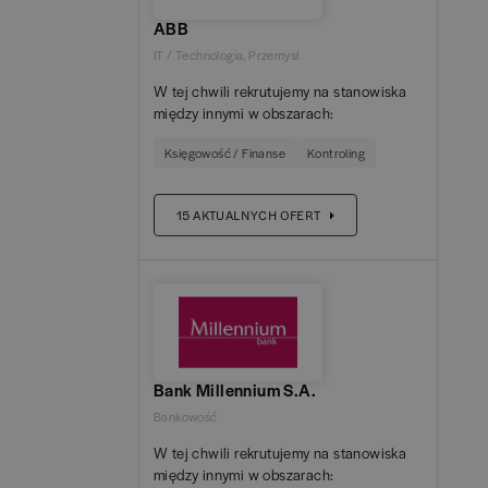
k Millennium S.A.
(
207
)
ABB
Analityk / Analyst
(
2
)
Praca hybrydowa
(
1023
)
angielski
(
989
)
Mała
IT / Technologia
,
Przemysł
k Pekao S.A.
Zarobki
(
194
)
W tej chwili rekrutujemy na stanowiska
Asystent ds. administracyjnych / Administrative
francuski
(
19
)
Y
Mikro
między innymi w obszarach:
POKAŻ OFERTY
dman Recruitment
(
94
)
Assistant
(
1
)
Umiejętności
Podaj minimalne miesięczne wynagrodzenie (PLN)
Księgowość / Finanse
Kontroling
grecki
(
4
)
Duża
dit Agricole Bank Polska S.A.
Audytor / Auditor
(
44
)
(
11
)
POKAŻ OFERTY
15
AKTUALNYCH OFERT
kwota brutto (umowa o pracę, dzieło, zlecenie) lub netto (umowa
hiszpański
(
1
)
Średnia
Data Scientist
(
3
)
vis Mazars
(
16
)
B2B)
4Hana
(
17
)
niderlandzki
(
12
)
Doradca podatkowy / Tax Advisor
(
6
)
B
(
15
)
ACCA
(
2
)
niemiecki
(
79
)
Dyrektor Finansowy / Finance Director
(
1
)
kswagen Financial Services
Agile
(
7
)
(
9
)
polski
(
Bank Millennium S.A.
265
)
Frontend Developer
(
1
)
AI
(
4
)
Group
(
8
)
Bankowość
ukraiński
(
2
)
W tej chwili rekrutujemy na stanowiska
Główny Księgowy / Chief Accountant
(
10
)
AML
(
7
)
re Polska
(
6
)
między innymi w obszarach: