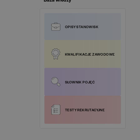
Specialist
(
1
)
Google Analytics
(
1
)
SIL Poland
(
0
)
Specjalista ds. Logistyki / Logistics Specialist
(
1
)
Google Cloud Platform
(
3
)
OPISY STANOWISK
 Materials Polska
(
0
)
Specjalista ds. Obsługi Klienta / Customer
HotJar
(
1
)
Service Specialist
(
52
)
magran
(
0
)
HTML
(
2
)
KWALIFIKACJE ZAWODOWE
Specjalista ds. Podatków / Tax Specialist
(
4
)
rt-HR
(
0
)
HTML5
(
2
)
Specjalista ds. Sprzedaży / Sales Specialist
(
8
)
rtney Grupa Oney S.A.
(
0
)
SŁOWNIK POJĘĆ
IT Cloud
(
3
)
Specjalista ds. Treasury / Treasury Specialist
(
1
)
ck Business Solutions Europe
(
0
)
ITIL
(
1
)
Tester oprogramowania
(
1
)
TESTY REKRUTACYJNE
foss Global Shared Services
(
0
)
Java
(
3
)
ia Saturn Holding Polska
(
0
)
Javascript
(
2
)