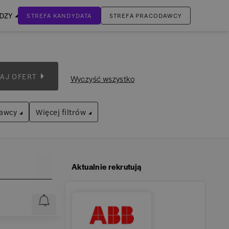
EDZY
STREFA KANDYDATA
STREFA PRACODAWCY
ZALOGUJ SIĘ
Nie masz jeszcze konta?
AJ OFERT
Wyczyść wszystko
ZAREJESTRUJ SIĘ
awcy
Więcej filtrów
Stanowisko
Aktualnie rekrutują
Tryb pracy
(dawniej Ernst & Young)
(
452
)
Aktuariusz / Actuary
(
6
)
Praca stacjonarna
(
142
)
Języki
C
(
347
)
Analityk AML / AML Analyst
(
18
)
Praca zdalna
(
51
)
Wielkość firmy