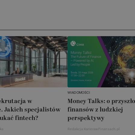
)
Arc
ATA
No
Boo
Cub
AXA
WIADOMOŚCI
Akz
ekrutacja w
Money Talks: o przyszło
. Jakich specjalistów
finansów z ludzkiej
Ins
ukać fintech?
perspektywy
Wsp
ka
Redakcja KarierawFinansach.pl