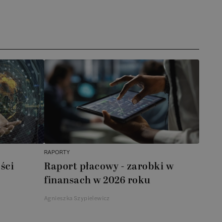
her Daniels Midland
(
0
)
Jira
(
15
)
 Accounting Services
(
0
)
Kotlin
(
1
)
vdom
(
0
)
KYC
(
7
)
mBit SA
(
0
)
Linux
(
3
)
e Group S.A.
(
0
)
MS Excel
(
101
)
 XL
(
0
)
MS Office
(
127
)
RAPORTY
oNobel
(
0
)
ści
Raport płacowy - zarobki w
MS Outlook
(
1
)
finansach w 2026 roku
tytut Studiów Podatkowych Modzelewski i
Agnieszka Szypielewicz
MS PowerPoint
(
15
)
ólnicy
(
0
)