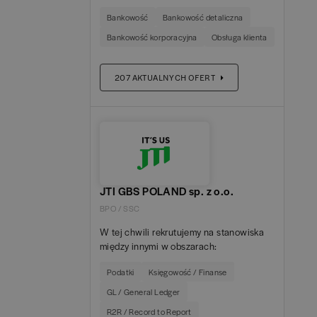
włoski
(
7
)
HR Business Partner
(
1
)
Bankowość
Bankowość detaliczna
Angular
(
1
)
 GBS POLAND sp. z o.o.
(
5
)
Bankowość korporacyjna
Obsługa klienta
Inżynier / Engineer
(
8
)
API
(
1
)
 Service Delivery Center
(
4
)
207
AKTUALNYCH OFERT
Kierownik Projektu / Project Manager
(
4
)
AppsFlyer
(
1
)
orola Solutions Systems Polska
(
4
)
Konsultant/Consultant
(
17
)
ASP.NET
(
1
)
NKLIN TEMPLETON
(
3
)
Kontroler Finansowy / Financial Controller
(
4
)
Azure
(
14
)
a Polska
(
2
)
JTI GBS POLAND sp. z o.o.
Księgowy / Accountant
(
6
)
C#
(
2
)
 Poland
(
2
)
BPO / SSC
W tej chwili rekrutujemy na stanowiska
Księgowy AP / AP Accountant
(
1
)
CI/CD
(
2
)
między innymi w obszarach:
 Poland
(
2
)
Podatki
Księgowość / Finanse
Księgowy GL / GL Accountant
(
2
)
CIMA
(
2
)
cap Poland Sp. z o.o.
(
1
)
GL / General Ledger
Księgowy P2P / P2P Accountant
(
1
)
R2R / Record to Report
Confluence
(
2
)