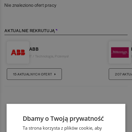
Nie znaleziono ofert pracy
AKTUALNIE REKRUTUJĄ
ABB
IT / Technologia
,
Przemysł
15
AKTUALNYCH OFERT
207
AKTU
Dbamy o Twoją prywatność
Ta strona korzysta z plików cookie, aby