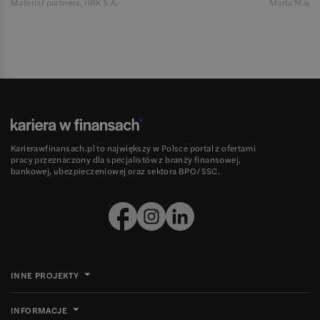
Materiał partnera, HRK S.A.
Marta Magie
Karierawfinansach.pl to największy w Polsce portal z ofertami
pracy przeznaczony dla specjalistów z branży finansowej,
bankowej, ubezpieczeniowej oraz sektora BPO/SSC.
INNE PROJEKTY
INFORMACJE