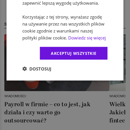
zapewnić lepszą wygodę użytkowania.
Korzystając z tej strony, wyrażasz zgodę
na używanie przez nas wszystkich plików
STREFA EKSPERTA
cookie zgodnie z warunkami naszej
polityki plików cookie.
Dowiedz się więcej
AKCEPTUJ WSZYSTKIE
DOSTOSUJ
WIADOMOŚCI
WIADOMOŚC
Payroll w firmie – co to jest, jak
Wielka 
działa i czy warto go
Jakich 
outsourcować?
fintech