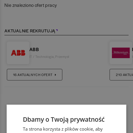
Nie znaleziono ofert pracy
AKTUALNIE REKRUTUJĄ
ABB
IT / Technologia
,
Przemysł
16
AKTUALNYCH OFERT
210
AKTU
Dbamy o Twoją prywatność
Ta strona korzysta z plików cookie, aby