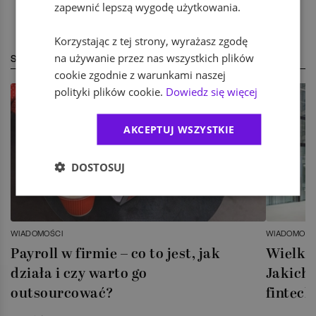
zapewnić lepszą wygodę użytkowania.
Korzystając z tej strony, wyrażasz zgodę
na używanie przez nas wszystkich plików
STREFA EKSPERTA
cookie zgodnie z warunkami naszej
polityki plików cookie.
Dowiedz się więcej
AKCEPTUJ WSZYSTKIE
DOSTOSUJ
WIADOMOŚCI
WIADOMOŚC
Payroll w firmie – co to jest, jak
Wielka 
działa i czy warto go
Jakich 
outsourcować?
fintech