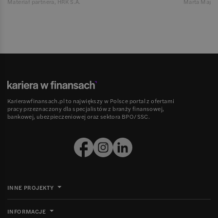
Materiał partnera, HRK S.A.
Marta Magie
Karierawfinansach.pl to największy w Polsce portal z ofertami
pracy przeznaczony dla specjalistów z branży finansowej,
bankowej, ubezpieczeniowej oraz sektora BPO/SSC.
INNE PROJEKTY
INFORMACJE