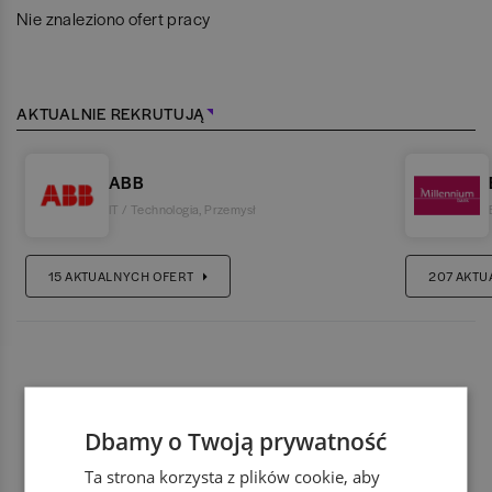
Nie znaleziono ofert pracy
AKTUALNIE REKRUTUJĄ
ABB
IT / Technologia
,
Przemysł
15
AKTUALNYCH OFERT
207
AKTU
Dbamy o Twoją prywatność
Ta strona korzysta z plików cookie, aby