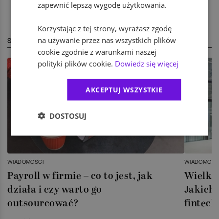
zapewnić lepszą wygodę użytkowania.
Korzystając z tej strony, wyrażasz zgodę
na używanie przez nas wszystkich plików
STREFA EKSPERTA
cookie zgodnie z warunkami naszej
polityki plików cookie.
Dowiedz się więcej
AKCEPTUJ WSZYSTKIE
DOSTOSUJ
WIADOMOŚCI
WIADOMOŚC
Payroll w firmie – co to jest, jak
Wielka 
działa i czy warto go
Jakich 
outsourcować?
fintech