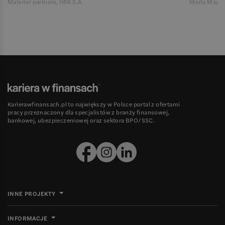
Materiał partnera, HRK S.A.
Marta Magie
Karierawfinansach.pl to największy w Polsce portal z ofertami
pracy przeznaczony dla specjalistów z branży finansowej,
bankowej, ubezpieczeniowej oraz sektora BPO/SSC.
INNE PROJEKTY
INFORMACJE