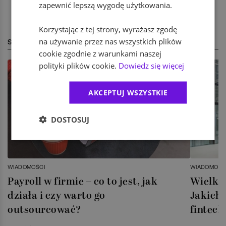
zapewnić lepszą wygodę użytkowania.
Korzystając z tej strony, wyrażasz zgodę
na używanie przez nas wszystkich plików
STREFA EKSPERTA
cookie zgodnie z warunkami naszej
polityki plików cookie.
Dowiedz się więcej
AKCEPTUJ WSZYSTKIE
DOSTOSUJ
WIADOMOŚCI
WIADOMOŚC
Payroll w firmie – co to jest, jak
Wielka 
działa i czy warto go
Jakich 
outsourcować?
fintech