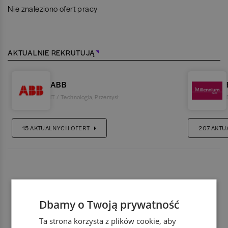
Nie znaleziono ofert pracy
AKTUALNIE REKRUTUJĄ
ABB
IT / Technologia
,
Przemysł
15
AKTUALNYCH OFERT
207
AKTU
Dbamy o Twoją prywatność
Ta strona korzysta z plików cookie, aby