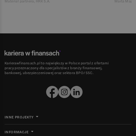
Materiał partnera, HRK S.A.
Marta Magie
Karierawfinansach.pl to największy w Polsce portal z ofertami
pracy przeznaczony dla specjalistów z branży finansowej,
bankowej, ubezpieczeniowej oraz sektora BPO/SSC.
INNE PROJEKTY
INFORMACJE